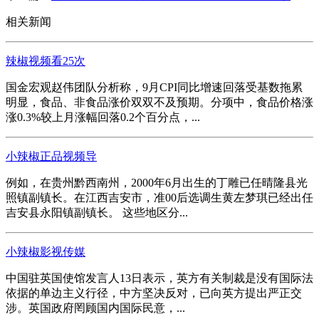
相关新闻
辣椒视频看25次
国金宏观赵伟团队分析称，9月CPI同比增速回落受基数拖累
明显，食品、非食品涨价双双不及预期。分项中，食品价格涨
涨0.3%较上月涨幅回落0.2个百分点，...
小辣椒正品视频导
例如，在贵州黔西南州，2000年6月出生的丁雕已任晴隆县光
照镇副镇长。在江西吉安市，准00后选调生黄左梦琪已经出任
吉安县永阳镇副镇长。 这些地区分...
小辣椒影视传媒
中国驻英国使馆发言人13日表示，英方有关制裁是没有国际法
依据的单边主义行径，中方坚决反对，已向英方提出严正交
涉。英国政府罔顾国内国际民意，...