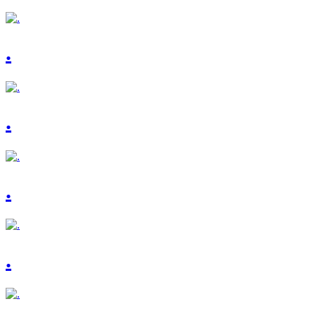
.
.
.
.