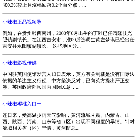
涨0.3%较上月涨幅回落0.2个百分点，...
小辣椒正品视频导
例如，在贵州黔西南州，2000年6月出生的丁雕已任晴隆县光
照镇副镇长。在江西吉安市，准00后选调生黄左梦琪已经出任
吉安县永阳镇副镇长。 这些地区分...
小辣椒影视传媒
中国驻英国使馆发言人13日表示，英方有关制裁是没有国际法
依据的单边主义行径，中方坚决反对，已向英方提出严正交
涉。英国政府罔顾国内国际民意，...
小辣椒樱桃入口一
连日来，受高温少雨天气影响，黄河流域甘肃、内蒙古、山
西、陕西、河南、山东等省（区）出现不同程度的旱情。针对
流域相关省（区）旱情，黄河防总...