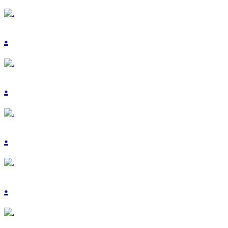
.
.
.
.