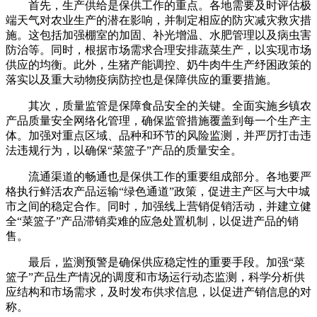
首先，生产供给是保供工作的重点。各地需要及时评估极
端天气对农业生产的潜在影响，并制定相应的防灾减灾救灾措
施。这包括加强棚室的加固、补光增温、水肥管理以及病虫害
防治等。同时，根据市场需求合理安排蔬菜生产，以实现市场
供应的均衡。此外，生猪产能调控、奶牛肉牛生产纾困政策的
落实以及重大动物疫病防控也是保障供应的重要措施。
其次，质量监管是保障食品安全的关键。全面实施乡镇农
产品质量安全网络化管理，确保监管措施覆盖到每一个生产主
体。加强对重点区域、品种和环节的风险监测，并严厉打击违
法违规行为，以确保“菜篮子”产品的质量安全。
流通渠道的畅通也是保供工作的重要组成部分。各地要严
格执行鲜活农产品运输“绿色通道”政策，促进主产区与大中城
市之间的稳定合作。同时，加强线上营销促销活动，并建立健
全“菜篮子”产品滞销卖难的应急处置机制，以促进产品的销
售。
最后，监测预警是确保供应稳定性的重要手段。加强“菜
篮子”产品生产情况的调度和市场运行动态监测，科学分析供
应结构和市场需求，及时发布供求信息，以促进产销信息的对
称。