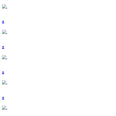
.
.
.
.