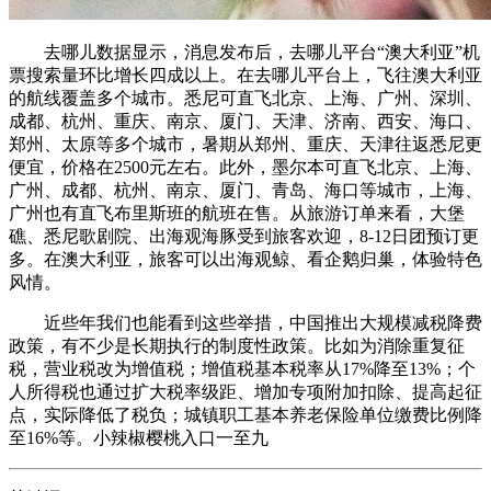
去哪儿数据显示，消息发布后，去哪儿平台“澳大利亚”机
票搜索量环比增长四成以上。在去哪儿平台上，飞往澳大利亚
的航线覆盖多个城市。悉尼可直飞北京、上海、广州、深圳、
成都、杭州、重庆、南京、厦门、天津、济南、西安、海口、
郑州、太原等多个城市，暑期从郑州、重庆、天津往返悉尼更
便宜，价格在2500元左右。此外，墨尔本可直飞北京、上海、
广州、成都、杭州、南京、厦门、青岛、海口等城市，上海、
广州也有直飞布里斯班的航班在售。从旅游订单来看，大堡
礁、悉尼歌剧院、出海观海豚受到旅客欢迎，8-12日团预订更
多。在澳大利亚，旅客可以出海观鲸、看企鹅归巢，体验特色
风情。
近些年我们也能看到这些举措，中国推出大规模减税降费
政策，有不少是长期执行的制度性政策。比如为消除重复征
税，营业税改为增值税；增值税基本税率从17%降至13%；个
人所得税也通过扩大税率级距、增加专项附加扣除、提高起征
点，实际降低了税负；城镇职工基本养老保险单位缴费比例降
至16%等。小辣椒樱桃入口一至九