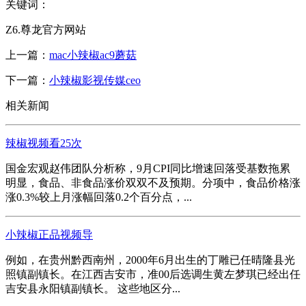
关键词：
Z6.尊龙官方网站
上一篇：
mac小辣椒ac9蘑菇
下一篇：
小辣椒影视传媒ceo
相关新闻
辣椒视频看25次
国金宏观赵伟团队分析称，9月CPI同比增速回落受基数拖累
明显，食品、非食品涨价双双不及预期。分项中，食品价格涨
涨0.3%较上月涨幅回落0.2个百分点，...
小辣椒正品视频导
例如，在贵州黔西南州，2000年6月出生的丁雕已任晴隆县光
照镇副镇长。在江西吉安市，准00后选调生黄左梦琪已经出任
吉安县永阳镇副镇长。 这些地区分...