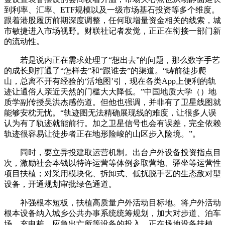
到利率、汇率、ETF规模以及一级市场基石投资等多个维度。
跟着港股履历前期深度调整，任何取增量资金相关的线索，城
市敏捷进入市场视野。财联社记者发觉，正正在衔接一部门新
的流动性。
若是说内正在需求处理了“想出去”的问题，那么数字手艺
的成长则打通了“怎样去”和“跟谁去”的渠道。“畴前徒步爬
山，总离不开有经验的‘活地图’引，现在各类App上便利的轨
迹让通俗人亲近天然的门槛大大降低。”中国地质大学（）地
质学副传授吴洪杰感伤道。但他也强调，并非有了卫星线图就
能够安枕无忧。“轨迹图无法精确展现线的难度，让很多人误
认为有了轨迹就能前行。加之卫星信号也会有误差，完全依赖
轨迹很容易让徒步者正在地形险峻的山区步入险境。”。
同时，要立异投建取运营机制。出台户外设备投资指点目
次，激励社会本钱以特许运营等体例参取营地、驿坐等运营性
项目扶植；对采用模块化、拆卸式、低扰脱手艺的生态敌对型
设备，开通规划审批绿色通道。
补强根本短板，扶植高质量户外活动目标地。将户外活动
根本设备纳入城乡公共办事系统统筹规划，加大对步道、泊车
场、充电桩、应急出亡所等设备的投入。正在场地设备扶植