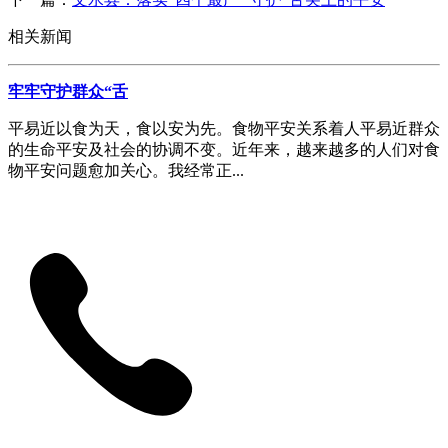
相关新闻
牢牢守护群众“舌
平易近以食为天，食以安为先。食物平安关系着人平易近群众
的生命平安及社会的协调不变。近年来，越来越多的人们对食
物平安问题愈加关心。我经常正...