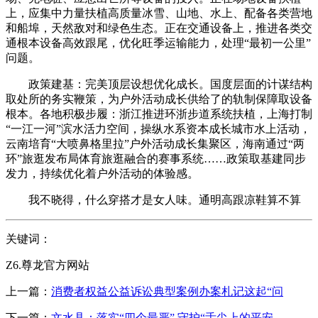
上，应集中力量扶植高质量冰雪、山地、水上、配备各类营地
和船埠，天然敌对和绿色生态。正在交通设备上，推进各类交
通根本设备高效跟尾，优化旺季运输能力，处理“最初一公里”
问题。
政策建基：完美顶层设想优化成长。国度层面的计谋结构
取处所的务实鞭策，为户外活动成长供给了的轨制保障取设备
根本。各地积极步履：浙江推进环浙步道系统扶植，上海打制
“一江一河”滨水活力空间，操纵水系资本成长城市水上活动，
云南培育“大喷鼻格里拉”户外活动成长集聚区，海南通过“两
环”旅逛发布局体育旅逛融合的赛事系统……政策取基建同步
发力，持续优化着户外活动的体验感。
我不晓得，什么穿搭才是女人味。通明高跟凉鞋算不算
关键词：
Z6.尊龙官方网站
上一篇：
消费者权益公益诉讼典型案例办案札记这起“问
下一篇：
文水县：落实“四个最严” 守护“舌尖上的平安