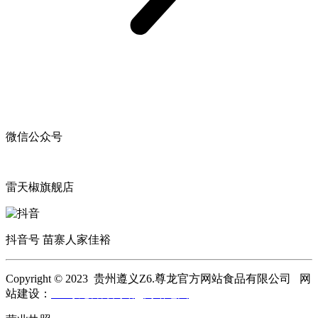
微信公众号
雷天椒旗舰店
抖音号 苗寨人家佳裕
Copyright © 2023 贵州遵义Z6.尊龙官方网站食品有限公司 网
站建设：
Z6.尊龙官方网站
网站地图