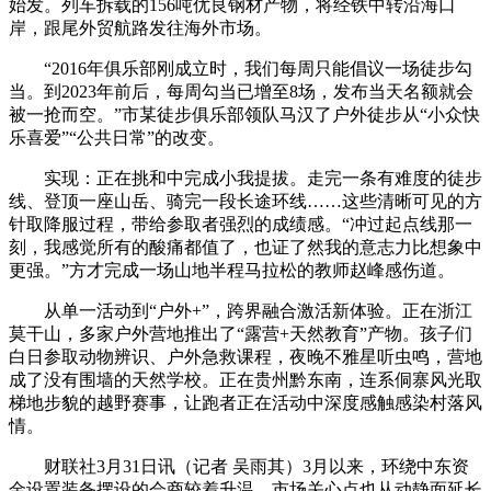
始发。列车拆载的156吨优良钢材产物，将经铁中转沿海口
岸，跟尾外贸航路发往海外市场。
“2016年俱乐部刚成立时，我们每周只能倡议一场徒步勾
当。到2023年前后，每周勾当已增至8场，发布当天名额就会
被一抢而空。”市某徒步俱乐部领队马汉了户外徒步从“小众快
乐喜爱”“公共日常”的改变。
实现：正在挑和中完成小我提拔。走完一条有难度的徒步
线、登顶一座山岳、骑完一段长途环线……这些清晰可见的方
针取降服过程，带给参取者强烈的成绩感。“冲过起点线那一
刻，我感觉所有的酸痛都值了，也证了然我的意志力比想象中
更强。”方才完成一场山地半程马拉松的教师赵峰感伤道。
从单一活动到“户外+”，跨界融合激活新体验。正在浙江
莫干山，多家户外营地推出了“露营+天然教育”产物。孩子们
白日参取动物辨识、户外急救课程，夜晚不雅星听虫鸣，营地
成了没有围墙的天然学校。正在贵州黔东南，连系侗寨风光取
梯地步貌的越野赛事，让跑者正在活动中深度感触感染村落风
情。
财联社3月31日讯（记者 吴雨其）3月以来，环绕中东资
金设置装备摆设的会商较着升温，市场关心点也从动静面延长