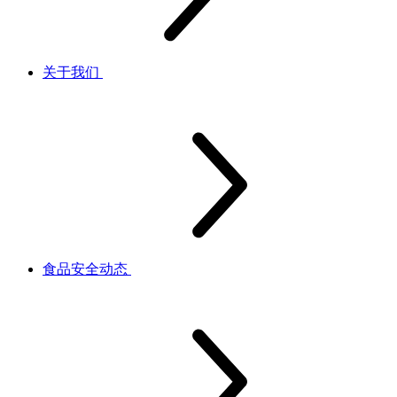
关于我们
食品安全动态