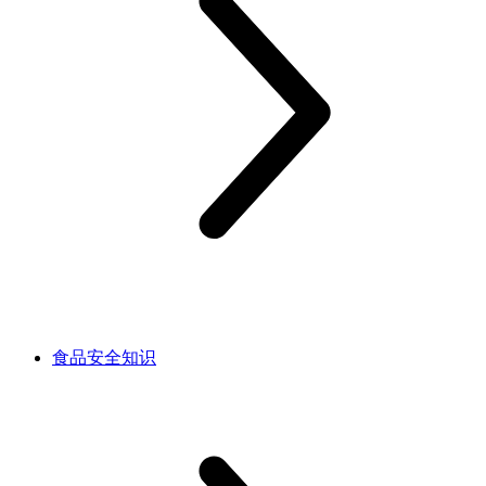
食品安全知识