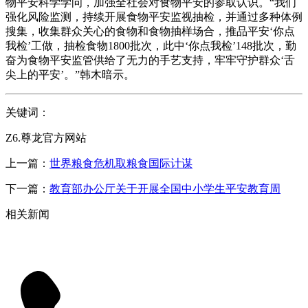
物平安科学学问，加强全社会对食物平安的参取认识。“我们
强化风险监测，持续开展食物平安监视抽检，并通过多种体例
搜集，收集群众关心的食物和食物抽样场合，推品平安‘你点
我检’工做，抽检食物1800批次，此中‘你点我检’148批次，勤
奋为食物平安监管供给了无力的手艺支持，牢牢守护群众‘舌
尖上的平安’。”韩木暗示。
关键词：
Z6.尊龙官方网站
上一篇：
世界粮食危机取粮食国际计谋
下一篇：
教育部办公厅关于开展全国中小学生平安教育周
相关新闻