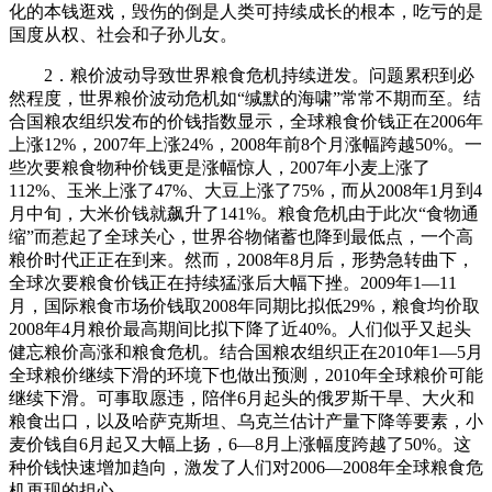
化的本钱逛戏，毁伤的倒是人类可持续成长的根本，吃亏的是
国度从权、社会和子孙儿女。
2．粮价波动导致世界粮食危机持续迸发。问题累积到必
然程度，世界粮价波动危机如“缄默的海啸”常常不期而至。结
合国粮农组织发布的价钱指数显示，全球粮食价钱正在2006年
上涨12%，2007年上涨24%，2008年前8个月涨幅跨越50%。一
些次要粮食物种价钱更是涨幅惊人，2007年小麦上涨了
112%、玉米上涨了47%、大豆上涨了75%，而从2008年1月到4
月中旬，大米价钱就飙升了141%。粮食危机由于此次“食物通
缩”而惹起了全球关心，世界谷物储蓄也降到最低点，一个高
粮价时代正正在到来。然而，2008年8月后，形势急转曲下，
全球次要粮食价钱正在持续猛涨后大幅下挫。2009年1—11
月，国际粮食市场价钱取2008年同期比拟低29%，粮食均价取
2008年4月粮价最高期间比拟下降了近40%。人们似乎又起头
健忘粮价高涨和粮食危机。结合国粮农组织正在2010年1—5月
全球粮价继续下滑的环境下也做出预测，2010年全球粮价可能
继续下滑。可事取愿违，陪伴6月起头的俄罗斯干旱、大火和
粮食出口，以及哈萨克斯坦、乌克兰估计产量下降等要素，小
麦价钱自6月起又大幅上扬，6—8月上涨幅度跨越了50%。这
种价钱快速增加趋向，激发了人们对2006—2008年全球粮食危
机再现的担心。