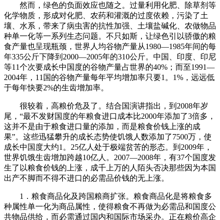
然而，绿色的负面效应也随之。过量利用化肥、除草剂等
化学物质，形成对化肥、农药和灌溉的过度依赖，污染了土
壤、水系，带来了病虫害的抗性加强、土壤盐碱化、农做物品
种单一化等一系列生态问题。不只如斯，让绿色引以骄傲的粮
食产量也呈现瓶颈，世界人均谷物产量从1980—1985年间的每
年335公斤下降到2000—2005年的310公斤。中国、印度、印尼
等11个次要成长中国度的谷物产量占世界的40%；而至1991—
2004年，11国的谷物产量每年平均增加率只要1。1%，远远低
于每年快要2%的生齿增加率。
很较着，高粮价危及了。结合国演讲指出，到2008年岁
尾，“最不发财国度的年粮食进口成本比2000年添加了3倍多，
这并不是由于粮食进口量的添加，而是粮食价钱上涨的成
果”。这些迅猛攀升的成长态势使饥饿人数添加了7500万，使
成长中国度大约1。25亿人处于极端贫苦的形态。到2009年，
世界饥饿生齿增加跨越10亿人。2007—2008年，有37个国度发
生了以粮食价钱的上涨，成千上万的人陌头否决那些因为本国
出产不脚而不得不进口的必需品价钱的无上涨。
1．粮食商品化及跨国粮商扩张。粮食商品化是将粮食多
种属性单一化为商品属性，使得粮食不再做为必需品和国度公
共物品供给，而必需通过国内和国际市场采办。正在粮价高企