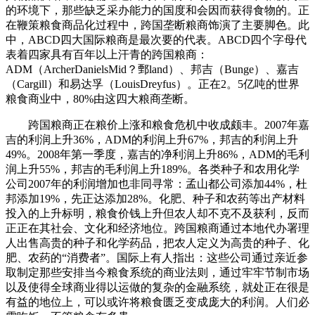
的环境下，那些缺乏采办能力的国度和会因而获得食物的。正
在鞭策粮食商品化过程中，跨国垄断粮商饰演了主要脚色。此
中，ABCD四大国际粮商是最次要的代表。ABCD四个字母代
表着四家具有百年以上汗青的跨国粮商：
ADM（ArcherDanielsMid？鄄land）、邦吉（Bunge）、嘉吉
（Cargill）和易达孚（LouisDreyfus）。正在2。5亿吨的世界
粮食商业中，80%由这四大粮商垄断。
跨国粮商正在粮价上涨和粮食危机中收成颇丰。2007年嘉
吉的利润上升36%，ADM的利润上升67%，邦吉的利润上升
49%。2008年第一季度，嘉吉的净利润上升86%，ADM的毛利
润上升55%，邦吉的毛利润上升189%。各类种子和农用化学
公司2007年的利润增加也非同寻常：孟山都公司添加44%，杜
邦添加19%，先正达添加28%。化肥、种子和农药等出产材料
投入的上升标明，粮食价钱上升但农人却不克不及获利，反而
正正在其社会、文化和经济地位。跨国粮商通过本地代办署理
人出售高贵的种子和化学药品，把农人定义为高贵的种子、化
肥、农药的“消费者”。国际上有人指出：这些公司通过亲近参
取制定那些安排当今粮食系统的商业法则，通过牢牢节制市场
以及使得全球商业得以运做的复杂的金融系统，就处正在很是
有益的地位上，可以或许将粮食匮乏变成庞大的利润。人们必