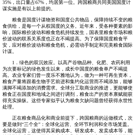
35%，出口量占67%，均居第一位。跨国粮商共同美国国度计
谋实施是有以上前提的。
粮食是国度计谋物资和国度公共物品，保障持续不变的粮
食供给，是每一个从权国度的义务。近年来，受各种要素的影
响，国际粮价波动和粮食危机持续发生，国表里粮食市场和粮
价波动的联系关系度也正在不竭提高。为了保障国度粮食平
安，应对粮价波动和粮食危机，必需动手制定和完美粮食国际
计谋。
1．绿色的双沉效应。以高产谷物品种、化肥、农药利用
为次要标记的绿色发生以来，成长中国度的粮食单产不竭提
高。农业专家们曾一度乐不雅地认为，做为一种可再生资本，
粮食产量将跟着生物手艺前进和集约化运营而不竭添加，能够
满脚不竭添加的消费需求。全球分工取商业的推进，更能够使
粮食正在国度和地域之间进行调剂，粮食出产的资本禀赋能获
得充实操纵。这些专家似乎认为粮食欠缺问题曾经获得永世性
处理。
正在粮食商品化和商业前提下，跨国粮商的运做模式，次
要是做到“三个全”：全球化运营、全环节利润和全市场笼盖。
全球化运营，这使得其采购成本、研发成本、发卖成本等，能