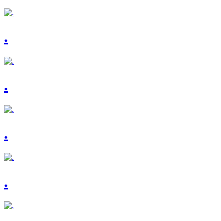
.
.
.
.