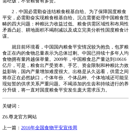
需吃饭，不管粮食有多贵。
2．中国必需勤奋连结粮食根基自给。为了保障国度粮食
平安，必需勤奋实现粮食根基自给。沉点需要处理中国粮食范
畴的四大问题：种粮比力收益过低、粮食供需区域性和布局性
矛盾凸起、耕地面积不竭削减以及成立完美分析性国度粮食计
谋。
就目前环境看，中国国内粮食平安情况较为抱负，包罗粮
食正在内的食物总量表示为总体过剩。中国已持续十多年人均
食物拥有量跨越保举量。2009年，中国粮食总产量达到10616
亿斤，可是，粮食出产受资本、手艺、资金限制和种粮比力效
益影响，国内产量增加难度很大。出格是从久远看，供需之间
将存正在必然缺口，个体年份、个体品种、个体地域还可能呈
现短暂的供求关系严重问题。不竭添加的生齿和持续进行的养
分升级，将一直对国度粮食平安发生庞大需求压力。
关键词：
Z6.尊龙官方网站
上一篇：
2016年全国食物平安宣传周