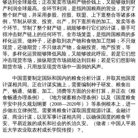
够达到全球最低；正在发卖市场和产物价钱上，又能够做到财
产利润全球最高。全环节利润，是指跨国粮商的营业，贯穿了
整个财产链，并采用参股、控股、联盟、上下逛整合等诸多体
例，节制从研发、投资、出产，到下逛所有的加工、发卖等各
个环节。节制了整个财产链，就能够奉行它们的计谋，垂手可
得冲击财产链上的任何环节。全市场笼盖，是指跨国粮商的多
样化运营。做种子，还参取到农产物和食物加工范畴；不只做
现货，还做期货；不只做农产物，金融投资、地产投资，等
等。多样化运营能够降低风险，又能够彼此呼应。若是它们想
冲击现货市场，操纵期货市场就能达到目标；若是它们想影响
期货市场，只用放呈现货市场中一面倒的风声。
中国需要制定国际和国内的粮食分析计谋，并取其他国度
计谋相共同。正在计谋实施上，需要编制种子研发、粮食出
产、畅通、储蓄、加工、消费等方面的分析打算，并正在《粮
食畅通办理条例》、《地方储蓄粮办理条例》以及《国度粮食
平安中持久规划纲要（2008—2020年）》等条例根本上，进一
步做出立律例范。需要将粮食计谋取国度能源计谋、金融计
谋、商业计谋，以至军事计谋相共同，以确保国度的粮食平
安、平易近族的成长和社会的长治久安。（做者：中国人平易
近大学农业取农村成长学院传授）？。