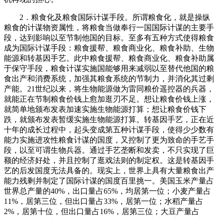
2．粮食化及粮食国际计谋手段。所谓粮食化，就是操纵
粮食的计谋物资属性，将粮食当做奉行一国国际计谋的主要手
段，达到影响以至节制他国的目标。至多有五种方式使得粮食
成为国际计谋手段：粮食援帮、粮食商业化、粮食补助、生物
能源和转基因手艺。此中粮食援帮、粮食商业化、粮食补助属
于保守手段，粮食计谋实施国能够用来减弱以至替代他国的粮
食出产和消费系统，加强其粮食系统的节制力，并消化其过剩
产能。21世纪以来，将生物能源做为雷同粮价遥控器的兵器，
就能正在节制粮食价钱上愈加逛刃不足。想让粮食价钱上涨，
就简单地颁布发表加速实施生物能源打算；想让粮食价钱下
跌，就颁布发表暂缓实施生物能源打算。转基因手艺，正在近
十年的成长过程中，起头变成第五种计谋手段，使得少少数有
能力实施进攻性粮食计谋的国度，又控制了更为致命的手艺手
段，以至可谓生物兵器。通过手艺垄断和发卖，不只实现了巨
额的经济好处，并且控制了逛戏法则的制定权。这是转基因手
艺的后发国度无法具备的。现实上，世界上具有大量粮食出产
能力残剩并制定了国际计谋的国度百里挑一。美国玉米产量占
世界总产量的40%，出口量占65%，均居第一位；小麦产量占
11%，居第三位，但出口量占33%，居第一位；水稻产量占
2%，居第十位，但出口量占16%，居第三位；大豆产量占