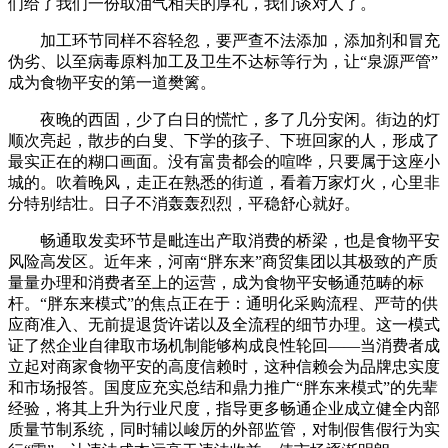
们给了我们一份取油气相关的厚礼，我们谈对人了。
加工环节同样不容轻忽，要严查不法添加，添加剂和冒充
伪劣、以至病毒原料加工及卫生不达标等行为，让“泉源严管”
成为食物平安的第一道樊篱。
夜晚的西固，少了白日的慌忙，多了几分安闲。街边的灯
顺次亮起，散步的白叟、下学的孩子、下班回家的人，形成了
最实正在的糊口画面。没有富贵都会的喧哗，只要属于这座小
城的。吹着晚风，走正在熟悉的街道，看着万家灯火，心里非
分特别结壮。日子不消轰轰烈烈，平稳舒心就好。
畅通取发卖环节是毗连出产取消费的桥梁，也是食物平安
风险高发区。近年来，河南“胖东来”商贸集团以其极致的产质
量量办理和消费者至上的运营，成为食物平安畅通范畴的标
杆。“胖东来模式”的焦点正在于：通明化采购流程、严苛的供
应商准入、无前提退货许诺以及全流程的细节办理。这一模式
证了然企业自律取市场机制能够构成良性轮回——当消费者成
立起对商家食物平安的高度信赖时，这种信赖会为品牌忠实度
和市场报答。国度应充实总结和鼎力推广“胖东来模式”的先辈
经验，将其上升为行业尺度，指导更多畅通企业成立健全内部
质量节制系统，同时辅以峻厉的外部监管，对制假售假行为实