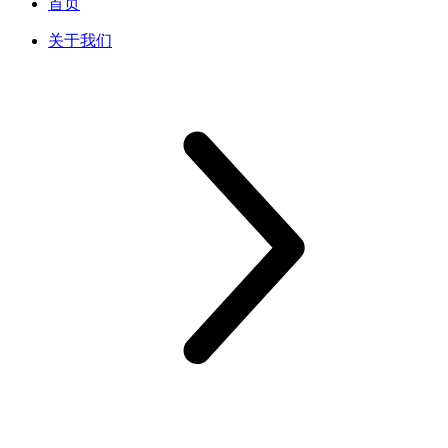
首页
关于我们