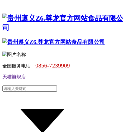
0856-7239909
全国服务电话：
天猫旗舰店