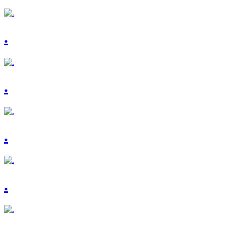
.
.
.
.