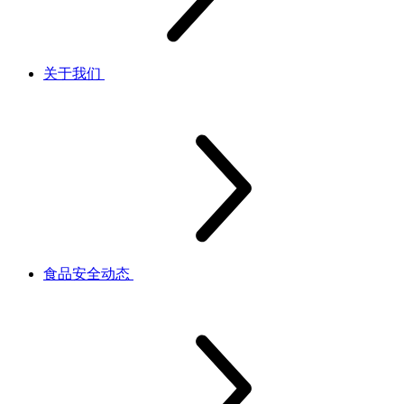
关于我们
食品安全动态