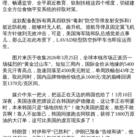
理、畅通监管、全平易近教育、轨制扶植这四个维度，切磋建
立全方位食物平安系统的径取对策。
这款配备配拆有两具四联拆“毒刺”防空导弹发射安拆和1
挺近防机枪，能够对无人机、曲升机、巡航导弹及固定翼飞机
等方针做到无效冲击，可是，美国海军陆和队总感觉差点事
儿，那么正在此布景下，LAVAD轻型防空拆甲车当即应运而
生。
图片来历于收集2026年3月25日，全球本钱市场正派历一
场猛烈的“黄金过山车”。短短三周内，国际金价从地缘的5400
美元汗青高点，急速回落至4500美元附近，单周跌幅创43年之
最。取此同时，国内品牌饰物价钱也从1600元/克的巅峰回调
至1370元/克区间。
媒介中东一把火，把远正在天边的韩国也给了！3月10日
深夜，美国连夜把摆设正在韩国的萨德撤走，这让李正在明霎
时，本来韩国只是“场地供给方”！做为美国的盟友，敢怒不敢
言啊！靠人不如靠己，韩国间接跑去阿联酋，获得了1800万原
油的大订单，这可比美国的虚言现实多了！
特朗普：对伊和平“已胜利”，伊朗已预备“告竣和谈”，他