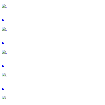
.
.
.
.