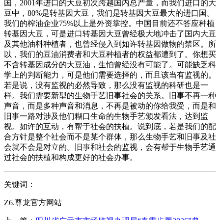
国，2001年进口的大豆初次跨越国内总产量，而我们进口的大
豆中，80%是转基因大豆，我们是转基因大豆最大的进口国。
我们的榨油企业75%以上是外资掌控。中国目前还不答应种植
转基因大豆，可是进口转基因大豆曾经极大地冲击了国内大豆
及其他油料种植者，也曾经侵入到如许转基因做物的禁区。所
以，我们的豆油消费者和大豆种植者的权益都遭到了。你想买
不含转基因成分的大豆油，生怕曾经没有可能了。可能缺乏科
学上的判断能力，可是他们需要选择的，而且该当有监视的。
若是说，没有监视的必然导致，那么没有监视的科研也是一
样。我们需要新型的生物手艺旧事社会的关系。旧事不再一种
声音，而是多种声音和消息，不再是被动的你给我受，而是和
旧事一路对涉及他们糊口生命的生物手艺颁发看法，达到监
视。如许的互动，有帮于社会的扶植。说到底，若是我们的配
合方针是整个社会而不是某个群体，那么生物手艺和旧事及社
会就不会是对立的。旧事和社会的监视，会有帮于生物手艺通
过社会的扶植和构成更好的社会办事。
关键词：
Z6.尊龙官方网站