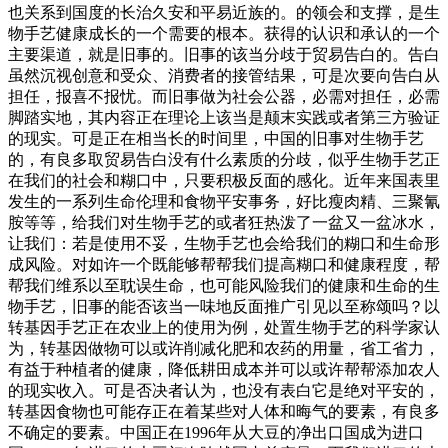
也关系到国度的长治久安和平易近族的。的领会和支撑，是生
物手艺健康成长的一个需要的根本。获得的认识和承认的一个
主要渠道，就是旧事的。旧事的该当分歧于贸易告白的。告白
虽然沉视创意和受众、消费者的接管结果，可是次要向告白从
担任，报喜不报忧。而旧事做为社会公器，必需对担任，必需
脚踏实地，其内容正在理论上该当是颠末实践或者第三方验证
的现实。可是正在相当长的时间里，中国的旧事对生物手艺
的，有良多取贸易告白没有什么素质的分歧，似乎生物手艺正
在我们的社会和糊口中，只要积极反面的感化。近年来国表里
发生的一系列生命伦理和食物平安事务，好比瘦肉精、三聚氰
胺等等，给我们对生物手艺的或者狂热泼了一盆又一盆冰水，
让我们：若是使用不妥，生物手艺也会给我们的糊口和生命形
成风险。对如许一个既能够帮帮我们提高糊口和健康程度，帮
帮我们维系以至耽误生命，也可能风险我们的健康和生命的生
物手艺，旧事的能否该当一味地反面推广引见以至称颂吗？以
转基因手艺正在农业上的使用为例，处置生物手艺的科学家认
为，转基因做物可以或许削减化肥和农药的用量，省工省力，
有益于种植者的健康，降低耕田成本并可以或许帮帮添加农人
的现实收入。可是否决者认为，也没有表白它是绝对平安的，
转基因食物也可能存正在着某些对人体和晦气的要素，有良多
不确定的要素。中国正在1996年从大豆的净出口国成为进口