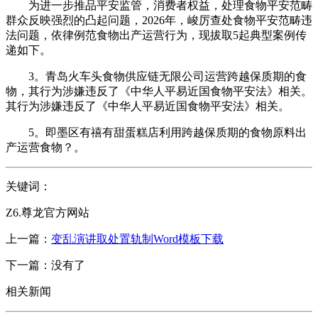
为进一步推品平安监管，消费者权益，处理食物平安范畴
群众反映强烈的凸起问题，2026年，峻厉查处食物平安范畴违
法问题，依律例范食物出产运营行为，现拔取5起典型案例传
递如下。
3。青岛火车头食物供应链无限公司运营跨越保质期的食
物，其行为涉嫌违反了《中华人平易近国食物平安法》相关。
其行为涉嫌违反了《中华人平易近国食物平安法》相关。
5。即墨区有禧有甜蛋糕店利用跨越保质期的食物原料出
产运营食物？。
关键词：
Z6.尊龙官方网站
上一篇：
变乱演讲取处置轨制Word模板下载
下一篇：没有了
相关新闻