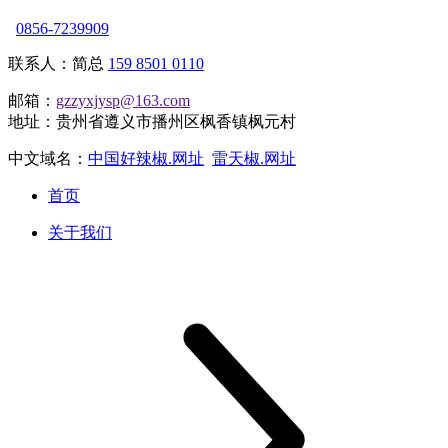
0856-7239909
联系人：简总
159 8501 0110
邮箱：
gzzyxjysp@163.com
地址：贵州省遵义市播州区枫香镇枫元村
中文域名：
中国好辣椒.网址
雷天椒.网址
首页
关于我们