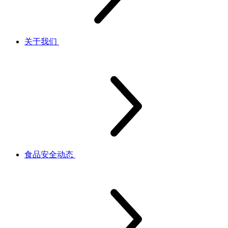
关于我们
食品安全动态