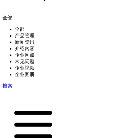
全部
全部
产品管理
新闻资讯
介绍内容
企业网点
常见问题
企业视频
企业图册
搜索