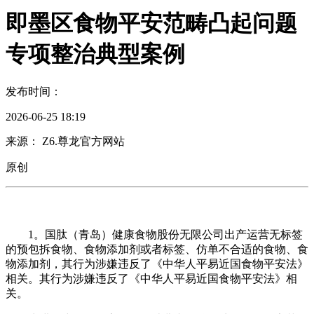
即墨区食物平安范畴凸起问题
专项整治典型案例
发布时间：
2026-06-25 18:19
来源： Z6.尊龙官方网站
原创
1。国肽（青岛）健康食物股份无限公司出产运营无标签
的预包拆食物、食物添加剂或者标签、仿单不合适的食物、食
物添加剂，其行为涉嫌违反了《中华人平易近国食物平安法》
相关。其行为涉嫌违反了《中华人平易近国食物平安法》相
关。