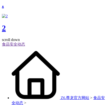
.
2
scroll down
食品安全动态
Z6.尊龙官方网站
>
食品安
全动态
>