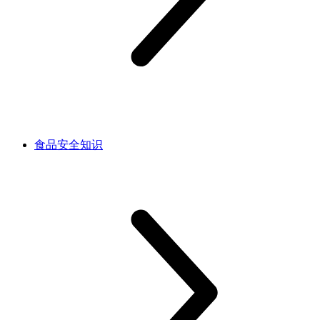
食品安全知识