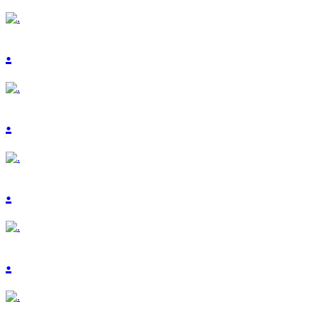
.
.
.
.