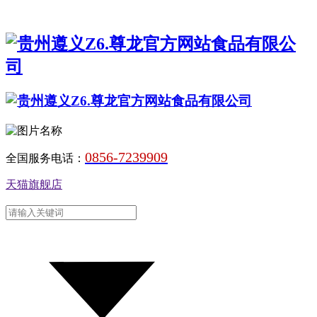
0856-7239909
全国服务电话：
天猫旗舰店