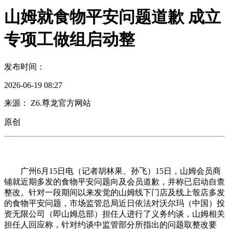
山姆就食物平安问题道歉 成立
专项工做组启动整
发布时间：
2026-06-19 08:27
来源： Z6.尊龙官方网站
原创
广州6月15日电（记者胡林果、孙飞）15日，山姆会员商
铺就近期多发的食物平安问题向及会员道歉，并称已启动自查
整改。针对一段期间以来发觉的山姆线下门店及线上彀店多发
的食物平安问题，市场监管总局近日依法对沃尔玛（中国）投
资无限公司（即山姆总部）担任人进行了义务约谈，山姆相关
担任人回应称，针对约谈中监管部分所指出的问题取整改要