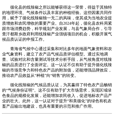
循化县的线辣椒之所以能够获得这一荣誉，得益于其独特
的地理环境、气候条件以及丰富的种植经验。这些因素共同作
用，赋予了循化线辣椒独一无二的风味，使其成为当地农业提
质增效和农民增收的重要产业。自2024年起，循化县农科局紧
跟市场消费趋势，科学规划产业发展，与县气象局合作，引导
查汗都斯乡政府利用线辣椒产业强镇项目的机会，积极开展气
候品质认证的申报工作。
青海省气候中心通过采集和对比多年的地面气象资料和农
业气象资料，建立了农产品气候品质评估模型。通过实地调
查、试验对比和含量测试等技术分析手段，从气候角度对线辣
椒的品质进行了全面评定。这一认证不仅有助于提升循化线辣
椒的市场竞争力和特色农产品的附加值，还能增强品牌效应，
推动农产品效益从“种植”向“销售”的转变。
循化线辣椒的气候品质认证，为其赢得了特色农产品畅销
的“气候身份证明”。这不仅有助于扩大市场需求，实现区域绿
色食品的规模化发展，还能增加农民收入，促进地标农产品产
业的壮大。此外，这一认证对于提升“和美循化”的绿色有机农
畜产品输出地建设，也具有重要的示范和推广作用。