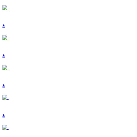
.
.
.
.