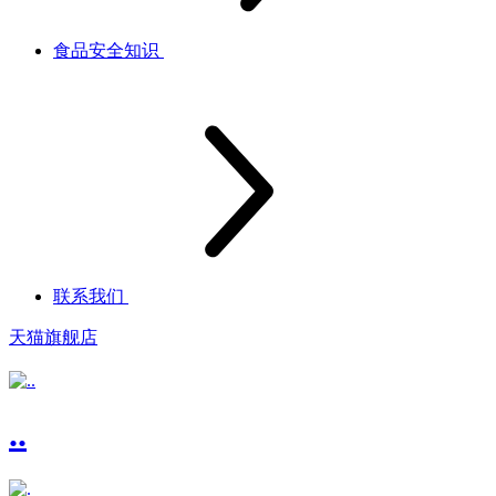
食品安全知识
联系我们
天猫旗舰店
..