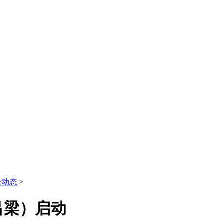
全动态
>
吕梁）启动