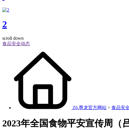
2
scroll down
食品安全动态
Z6.尊龙官方网站
>
食品安
2023年全国食物平安宣传周（