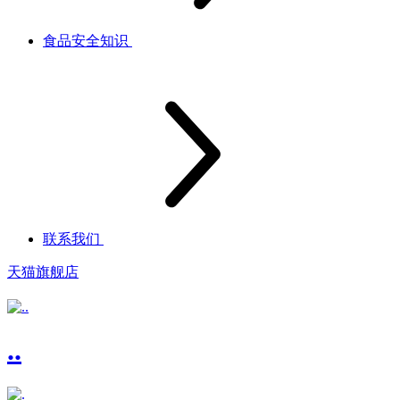
食品安全知识
联系我们
天猫旗舰店
..