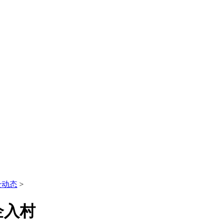
全动态
>
企入村