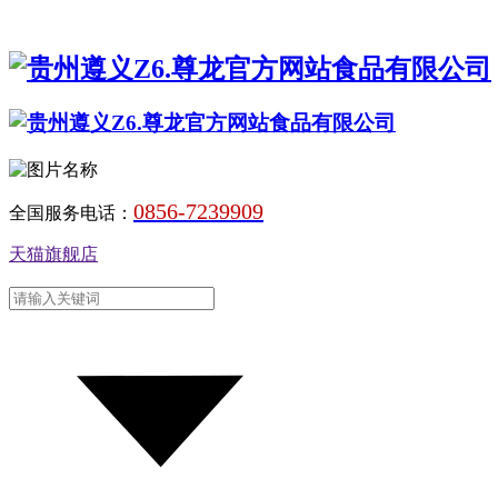
0856-7239909
全国服务电话：
天猫旗舰店