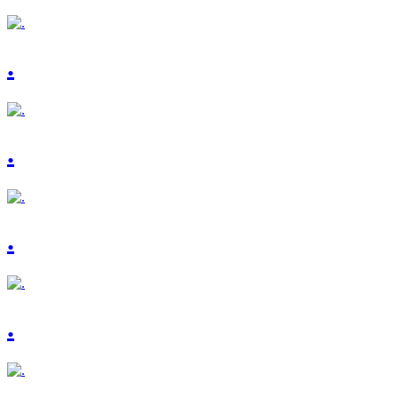
.
.
.
.