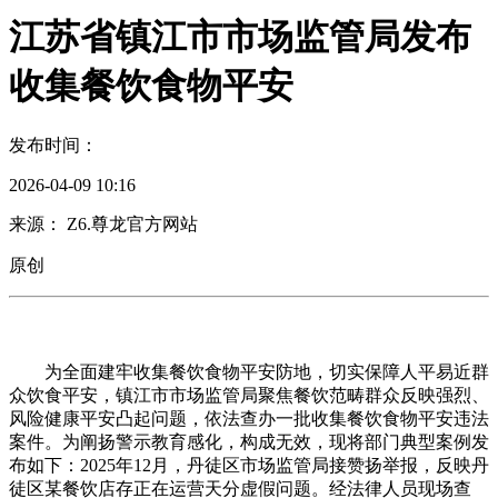
江苏省镇江市市场监管局发布
收集餐饮食物平安
发布时间：
2026-04-09 10:16
来源： Z6.尊龙官方网站
原创
为全面建牢收集餐饮食物平安防地，切实保障人平易近群
众饮食平安，镇江市市场监管局聚焦餐饮范畴群众反映强烈、
风险健康平安凸起问题，依法查办一批收集餐饮食物平安违法
案件。为阐扬警示教育感化，构成无效，现将部门典型案例发
布如下：2025年12月，丹徒区市场监管局接赞扬举报，反映丹
徒区某餐饮店存正在运营天分虚假问题。经法律人员现场查