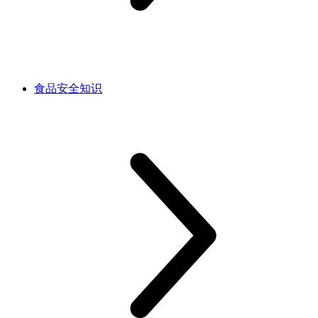
食品安全知识