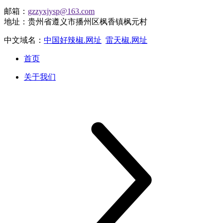
邮箱：
gzzyxjysp@163.com
地址：贵州省遵义市播州区枫香镇枫元村
中文域名：
中国好辣椒.网址
雷天椒.网址
首页
关于我们