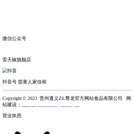
微信公众号
雷天椒旗舰店
抖音号 苗寨人家佳裕
Copyright © 2023 贵州遵义Z6.尊龙官方网站食品有限公司 网
站建设：
Z6.尊龙官方网站
网站地图
营业执照