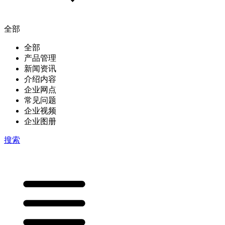
全部
全部
产品管理
新闻资讯
介绍内容
企业网点
常见问题
企业视频
企业图册
搜索