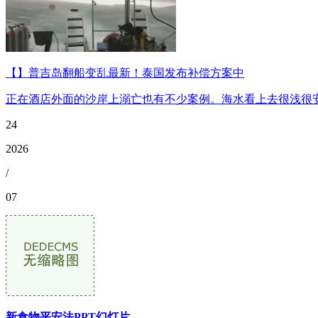
【】普吉岛翻船变乱最新！泰国发布补偿方案中
正在酒店外面的沙岸上溺亡也有不少案例。海水看上去很浅很安
24
2026
/
07
新食物平安法PPT幻灯片