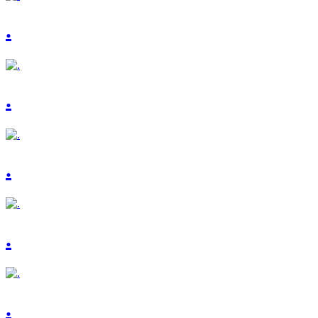
.
.
.
.
.