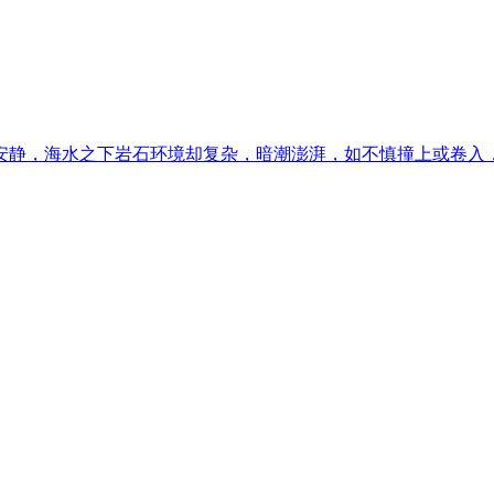
静，海水之下岩石环境却复杂，暗潮澎湃，如不慎撞上或卷入，较