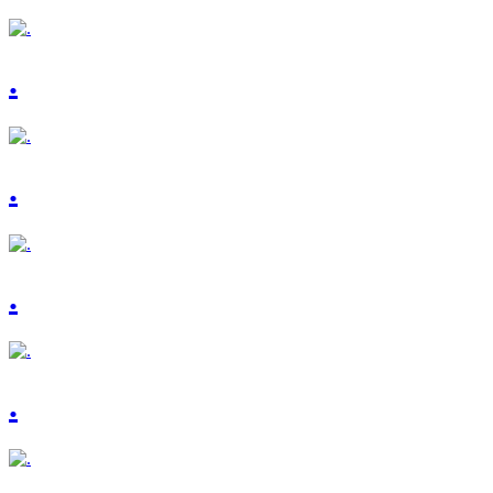
.
.
.
.