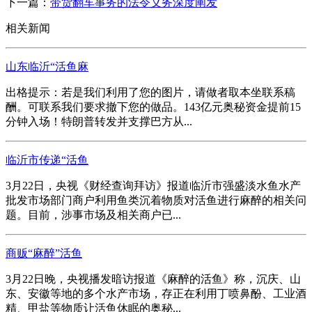
下一篇：
带货翻车事务的法令义务深度阐发
相关新闻
山东临沂“活鱼麻
出格提示：若是我们利用了您的图片，请做者取本坐联系稿
酬。可联系我们要求撤下您的做品。143亿元奥秘资金提前15
分钟入场！特朗普转发并支撑巴方从...
临沂市传递“活鱼
3月22日，央视《财经查询拜访》报道临沂市强盛淡水鱼水产
批发市场部门商户利用鱼类沉着物质对活鱼进行麻醉的相关问
题。目前，涉事市场及相关商户已...
商贩“麻醉”活鱼
3月22日晚，央视播发暗访报道《麻醉的活鱼》称，沉庆、山
东、安徽等地的多个水产市场，存正在利用丁喷鼻酚、工业酒
精、甲盐等物质让活鱼休眠的奥秘...