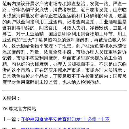
范畴内摆设开展水产物市场专项排查整治，发觉一路、严查一
路，守牢食物平安底线，消费者权益。近日志者发觉，山东临
沂强盛海鲜批发市场存正在活鱼运输利用麻醉剂的环境，这里
的商户以至间接利用工业酒精。记者查询发觉，工业酒精里是
含有剧毒甲醇的，间接食用，可致人失明、净器毁伤，过量可
导亡。对于工业酒精，国度是明令利用到食物加工环节。用工
业酒精加“三无”丁喷鼻酚勾兑的这种麻醉剂，再被活鱼吸入体
内，这无疑给食物平安埋下了现患。商户往活鱼筐和水池随便
添加麻醉剂，剂量、浓度全凭手感，市场办理人员庄重地告诉
记者，市场不答应利用麻药。然而市场里露天摆放的工业酒
精、勾兑好的大桶麻药，办理人员却视而不见。不只是山东临
沂的这个市场，正在沉庆乐邦水产市场，市场办理人员暗示，
日常活鱼抽检14个品类，丁喷鼻酚不正在检测范畴内；国度尺
度里对鱼用麻醉剂未设监管，也未纳入检测范畴。
关键词：
Z6.尊龙官方网站
上一篇：
守护校园食物平安教育部印发“十必需”“十不