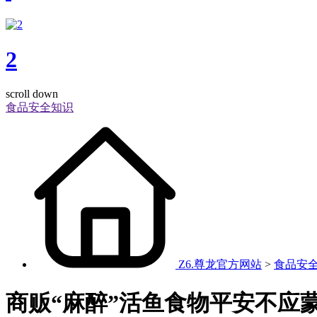
2
scroll down
食品安全知识
Z6.尊龙官方网站
>
食品安
商贩“麻醉”活鱼食物平安不应蒙