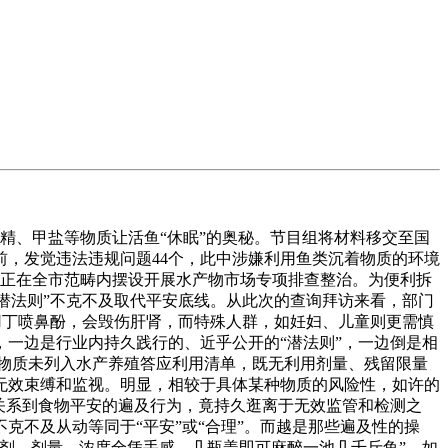
精、甲盐等物质让活鱼“休眠”的奥秘。节目组将材料移交至国
，发觉违法违规问题44个，此中涉嫌利用鱼类沉着物质的环境
已正在全市范畴内摆设开展水产物市场专项排查整治。为便利拆
“潜法则”不克不及取代平安底线。从此次的查询拜访来看，部门
利用丁喷鼻酚，会毁伤肝肾，而特殊人群，如妊妇、儿童则更需慎
一边是行业内持久践行的、近乎公开的“潜法则”，一边倒是相
些物质未列入水产养殖答应利用清单，既无利用剂量、残留限量
无效束缚和监视。明显，相较于具体某种物质的风险性，如许的
关系到食物平安的遍及行为，竟持久逛离于无效监管和检测之
不及从动等同于“平安”或“合理”。而越是那些遍及性的操
剂，剂量、浓度全凭手感，几瓶盖即可麻醉一池几千斤鱼”，如