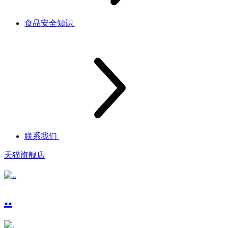
食品安全知识
联系我们
天猫旗舰店
..