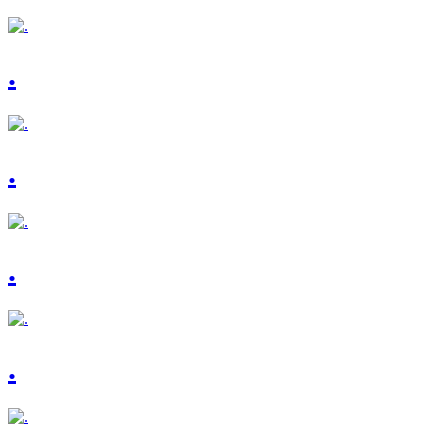
.
.
.
.