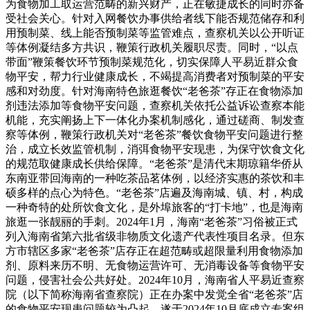
为食物加工取运营范畴的新兴财产，正在敏捷成长的同时亦备
受社会关心。针对入网餐饮办事供给者线下能否规范储存和利
用预制菜、线上能否预制菜等监管难点，查察机关以公开听证
等体例凝结多方共识，鞭策行政机关履职尽责。同时，“以点
带面”鞭策餐饮环节预制菜规范化，切实保障人平易近群众食
物平安，帮力行业健康成长，不竭提高消费者对预制菜的平安
感和对劲度。针对海南特色旅逛餐饮“老爸茶”存正在食物添加
剂违法添加等食物平安问题，查察机关依托公益诉讼查察本能
机能，充实阐扬上下一体化办案机制感化，通过磋商、制发查
察等体例，鞭策行政机关对“老爸茶”餐饮食物平安问题进行整
治，成立长效监管机制，消弭食物平安现患，为保守饮食文化
的规范取健康成长供给保障。“老爸茶”是清代末期琼籍华侨从
东南亚带回海南的一种吃茶品茗体例，以经济实惠的茶饮和丰
硕多样的点心为特色。“老爸茶”店遍及海南城、镇、村，构成
一种奇特的处所饮食文化，是外埠旅客的“打卡地”，也是海南
旅逛一张靓丽的手刺。2024年1月，海南“老爸茶”习俗被正式
列入海南省第六批省级非物质文化遗产代表性项目名录。但东
方市辖区多家“老爸茶”店存正在超范畴或超限量利用食物添加
剂、原料来历不明、无食物运营许可、无消毒设备等食物平安
问题，侵害社会公共好处。2024年10月，海南省人平易近查察
院（以下简称海南省查察院）正在办案中发觉全省“老爸茶”店
的食物平安现患问题较为凸起，遂于2024年10月底成立专案组