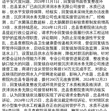
适平安尺度问题。2024年11月1日，回复镇书面答复整改环
境，忠县某水厂已由沉庆泽润水务无限公司接管，水质已达
标，饮水平安获得保障。经核实，回复镇未采纳无效办法改善
水质，沉庆泽润水务无限公司也未现实接管运转水厂。经检
测，出厂水菌落总数超标，总大肠菌群目标较查察制发前增高
33倍，水质持续恶化。2024年12月2日，忠县查察院依法向忠
县提起行政公益诉讼，请求判令回复镇全面履行供水工程运转
管护的监视办理职责。诉讼期间，为防止呈现食源性平安变
乱，忠县查察院向县卫生健康委传递相关环境，督促回复镇当
即暂停问题供水，启动应急预案，回复镇加强应急监测，采纳
送水上门、设置姑且供水点等体例，降低对群活的影响。针对
村委会运转办理能力不脚、专业公司接管进展迟缓、整改资金
缺口较大的问题，回复镇自动对接沉庆泽润水务无限公司推进
接督工做，商请行业从管部分筹措150万元完成手艺。对群众
反映强烈的饮用水入户管网老化破损，影响入户水题，忠县查
察院向忠县专题传递，拨付260万元改换管网。2024年12月23
日，回复镇函复整改完成环境并提交了水质检测及格演讲、沉
庆泽润水务无限公司接管材料等。忠县查察院查询拜访核实
后，认为回复镇依法履职实现了诉讼请求全数内容，忠县终结
诉讼。2024年12月25日，忠县依法裁定终结诉讼。针对辖区农
村小型集中供水工程遍及存正在的运转管护不力、水质不达标
等6类问题，忠县查察院开展专题调研，鞭策10个乡镇31个小