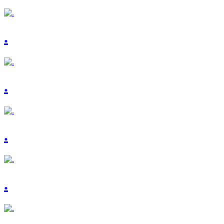
.
.
.
.