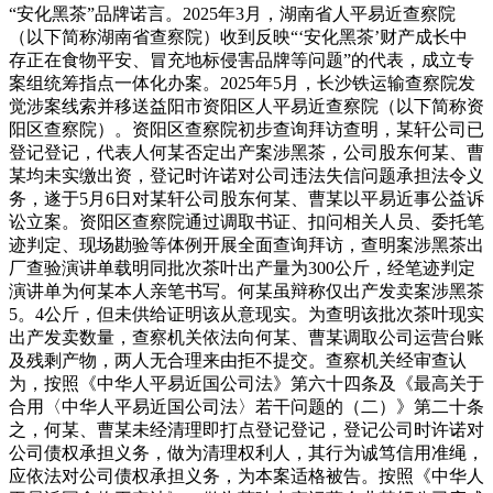
“安化黑茶”品牌诺言。2025年3月，湖南省人平易近查察院
（以下简称湖南省查察院）收到反映“‘安化黑茶’财产成长中
存正在食物平安、冒充地标侵害品牌等问题”的代表，成立专
案组统筹指点一体化办案。2025年5月，长沙铁运输查察院发
觉涉案线索并移送益阳市资阳区人平易近查察院（以下简称资
阳区查察院）。资阳区查察院初步查询拜访查明，某轩公司已
登记登记，代表人何某否定出产案涉黑茶，公司股东何某、曹
某均未实缴出资，登记时许诺对公司违法失信问题承担法令义
务，遂于5月6日对某轩公司股东何某、曹某以平易近事公益诉
讼立案。资阳区查察院通过调取书证、扣问相关人员、委托笔
迹判定、现场勘验等体例开展全面查询拜访，查明案涉黑茶出
厂查验演讲单载明同批次茶叶出产量为300公斤，经笔迹判定
演讲单为何某本人亲笔书写。何某虽辩称仅出产发卖案涉黑茶
5。4公斤，但未供给证明该从意现实。为查明该批次茶叶现实
出产发卖数量，查察机关依法向何某、曹某调取公司运营台账
及残剩产物，两人无合理来由拒不提交。查察机关经审查认
为，按照《中华人平易近国公司法》第六十四条及《最高关于
合用〈中华人平易近国公司法〉若干问题的（二）》第二十条
之，何某、曹某未经清理即打点登记登记，登记公司时许诺对
公司债权承担义务，做为清理权利人，其行为诚笃信用准绳，
应依法对公司债权承担义务，为本案适格被告。按照《中华人