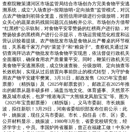
查察院鞭策瀍河区市场监管局结合市场创办方完美食物平安逃
溯系统，成立“入场查抄+按期放哨+定向抽查”监管模式，对沉
点农产物做到初筛全笼盖，按照信用评级进行分级放哨，对群
众关心的蔬菜农药残留问题沉点抽检并公示。市场创办方借帮
“红黑榜”公示轨制，对食物平安零赞扬的红榜商户进行励，对
赞扬较多的黑榜商户进行公示提示，市场运营规范化程度和运
营认识较着提拔。农产物批发市场是食物从出产餐桌的环节枢
纽，关系着千家万户的“菜篮子”和“粮袋子”。查察机关通过深
切查询拜访农产物批发市场食物平安现患，依法督促行政机关
全面履职，确保食用农产质量量平安。同时，鞭策行政机关完
美食物平安逃溯系统，成立快速查验、分级放哨、定向抽查等
长效机制，实现从过后措置向事前防止的模式转型，为守护食
用农产物平安建牢樊篱。3月31日，邮政发售《2025年宝贵邮
票册》（精拆版）及《2025年邮票套折》。邮政正在2025年推
出的邮票从题丰硕多样，涵盖当地文化、体育盛事、天然景不
雅及城市成长，包罗“维港海滨”“大熊猫龙凤胎宝宝”等。图为
《2025年宝贵邮票册》（精拆版）。义马市委副、市长姚振
波，拟任新职！3月29日，河南省委组织部发布任前公示：此
中，姚振波，现任义马市委副、市长，拟任县（市、区）委。
公开材料显示，姚振波，1980年3月生，省委党校研究生，经
济学学士，中员。李国炉跨省履新，曾正在福建工做！中东冲