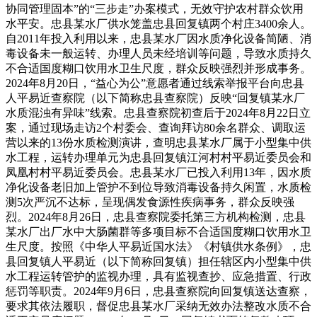
协同管理固本”的“三步走”办案模式，无效守护农村群众饮用
水平安。忠县某水厂供水笼盖忠县回复镇两个村庄3400余人。
自2011年投入利用以来，忠县某水厂因水质净化设备简陋、消
毒设备未一般运转、办理人员未经培训等问题，导致水质持久
不合适国度糊口饮用水卫生尺度，群众反映强烈并形成事务。
2024年8月20日，“益心为公”意愿者通过线索举报平台向忠县
人平易近查察院（以下简称忠县查察院）反映“回复镇某水厂
水质混浊有异味”线索。忠县查察院初查后于2024年8月22日立
案，通过现场走访2个村委会、查询拜访80余名群众、调取运
营以来的13份水质检测演讲，查明忠县某水厂属于小型集中供
水工程，运转办理单元为忠县回复镇江河村村平易近委员会和
凤凰村村平易近委员会。忠县某水厂已投入利用13年，因水质
净化设备老旧加上管护不到位导致消毒设备持久闲置，水质检
测5次严沉不达标，呈现偶发食源性疾病事务，群众反映强
烈。2024年8月26日，忠县查察院委托第三方机构检测，忠县
某水厂出厂水中大肠菌群等多项目标不合适国度糊口饮用水卫
生尺度。按照《中华人平易近国水法》《村镇供水条例》，忠
县回复镇人平易近（以下简称回复镇）担任辖区内小型集中供
水工程运转管护的监视办理，具有监视查抄、应急措置、行政
惩罚等职责。2024年9月6日，忠县查察院向回复镇送达查察，
要求其依法履职，督促忠县某水厂采纳无效办法整改水质不合