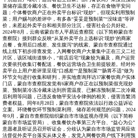
菜储存温度冷藏冷冻、餐饮卫生不达标，存正在食物平安问
题；个体餐饮商户正在外卖平台标识“现炒”，但现实利用预制
菜；用户赐与的差评中，有多条“妥妥是预制菜”“没味道”等评
价，未惹起外卖平台和相关部分注沉，侵害社会公共好处。
2024年8月，云南省蒙自市人平易近查察院（以下简称蒙自市
查察院）接到群众反映“从某外卖平台上选标识‘现炒’的商家
点餐，食用后口感差、发生腹泻”的线索。蒙自市查察院通过
线上线下初步排查发觉，入网餐饮商户大量集中正在三义二社
片区，该区域街道狭小，“前店后宅”现象较为遍及，商户运营
次要依托收集订餐配送，餐饮运营场合卫生前提较差。经对外
卖平台上用户差评里呈现“口感差”“是预制菜”“肠胃不适”做为
环节文句进行收集和研判，并实地查询拜访37家餐饮商户实体
门店，蒙自市查察院发觉有6家商户存正在以预制菜假充现炒
菜、预制菜冷冻冷藏未达到所需温度、已解冻预制菜二次冷藏
后利用等问题，已违反食物平安法令律例的相关，侵害浩繁消
费者权益。同年8月28日，蒙自市查察院依法以行政公益诉讼
立案。环绕餐饮环节预制菜利用、储存若何规范的问题，2024
年9月，蒙自市查察院组织蒙自市市场监视办理局（以下简称
蒙自市市场监管局）、收集餐饮办事第三方平台、“益心为公”
意愿者及听证员召开听证会，分歧认为蒙自市市场监管局应依
法督促外卖平台落实从体义务，发觉入网餐饮商户线下利用预