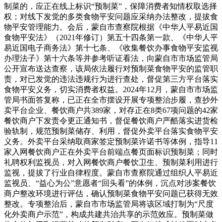
制菜的，应正在线上标识“预制菜”，保障消费者知情权取选择
权；对线下发觉的多类食物平安问题应采纳办法整改，提拔食
物平安管理能力。会后，蒙自市查察院根据《中华人平易近国
食物平安法》（2021年修订）第五十四条第一款、《中华人平
易近国电子商务法》第十七条、《收集餐饮办事食物平安监视
办理法子》第十六条等并参考听证看法，向蒙自市市场监管局
公开宣布送达查察，该局依法履行对预制菜食物平安的监管职
责，对已发觉的违法违规行为进行查处，督促第三方平台落实
食物平安义务，切实消费者权益。2024年12月，蒙自市市场监
管局书面答复称，已正在全市摆设开展专项整治步履，查抄外
卖平台企业、餐饮商户共389家，对存正在8类67项问题的42家
餐饮商户下发责令更正通知书，督促餐饮商户严酷落实进货检
验轨制，规范预制菜储存、利用，督促外卖平台落实食物平安
义务。外卖平台采纳取商家签定预制菜许诺书等体例，指导11
家入网餐饮商户正在外卖平台前端点餐页面标识预制菜；同时
礼聘权利监视员，对入网餐饮商户餐饮卫生、预制菜利用进行
监视，提拔了行业自律程度。蒙自市查察院通过组织人平易近
监视员、“益心为公”意愿者“回头看”的体例，沉点对涉案餐饮
商户整改环境进行评估，确认预制菜食物平安问题已获得无效
整改。专项整治后，蒙自市市场监管局将该区域打制为“尺度
化外卖商户示范”，构成共建共治共享的示范效应。预制菜做