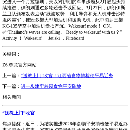
突进入一个月拉锯期，美以对伊朗的军事步履从2月底起头持
续推进，伊朗则通过多轮还击予以回应。3月27日，伊朗伊斯
兰卫队颁布发表启动“线波攻势，利用导弹和无人机冲击沙特
境内美军，摧毁多架大型加油机和援助飞机，此中包罗三架
KC-135型空中加油机受损严沉。Wakesurf mode！ ON。
✅“Thailand’s waves are calling。 Ready to wakesurf with us？”
Activity ！ Wakesurf ， Jet ski ，Fliteboard
关键词：
Z6.尊龙官方网站
上一篇：
“送教上门”收官！江西省食物抽检便平易近办
下一篇：
进一步建牢校园食物平安防地
相关新闻
“送教上门”收官
焦点提醒：近日，为结实推进2026年食物平安抽检便平易近办
事平易近生实事，省市场监管局组织开展全省食物平安抽检便