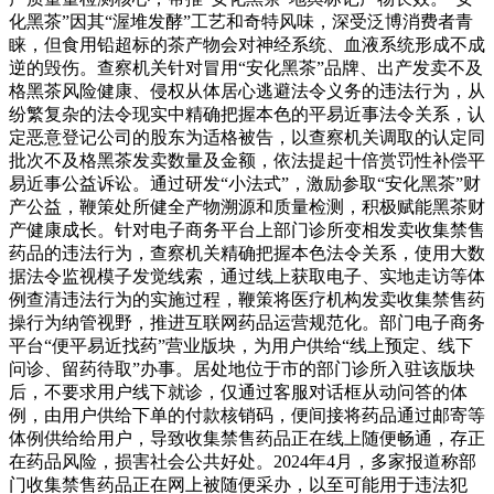
化黑茶”因其“渥堆发酵”工艺和奇特风味，深受泛博消费者青
睐，但食用铅超标的茶产物会对神经系统、血液系统形成不成
逆的毁伤。查察机关针对冒用“安化黑茶”品牌、出产发卖不及
格黑茶风险健康、侵权从体居心逃避法令义务的违法行为，从
纷繁复杂的法令现实中精确把握本色的平易近事法令关系，认
定恶意登记公司的股东为适格被告，以查察机关调取的认定同
批次不及格黑茶发卖数量及金额，依法提起十倍赏罚性补偿平
易近事公益诉讼。通过研发“小法式”，激励参取“安化黑茶”财
产公益，鞭策处所健全产物溯源和质量检测，积极赋能黑茶财
产健康成长。针对电子商务平台上部门诊所变相发卖收集禁售
药品的违法行为，查察机关精确把握本色法令关系，使用大数
据法令监视模子发觉线索，通过线上获取电子、实地走访等体
例查清违法行为的实施过程，鞭策将医疗机构发卖收集禁售药
操行为纳管视野，推进互联网药品运营规范化。部门电子商务
平台“便平易近找药”营业版块，为用户供给“线上预定、线下
问诊、留药待取”办事。居处地位于市的部门诊所入驻该版块
后，不要求用户线下就诊，仅通过客服对话框从动问答的体
例，由用户供给下单的付款核销码，便间接将药品通过邮寄等
体例供给给用户，导致收集禁售药品正在线上随便畅通，存正
在药品风险，损害社会公共好处。2024年4月，多家报道称部
门收集禁售药品正在网上被随便采办，以至可能用于违法犯