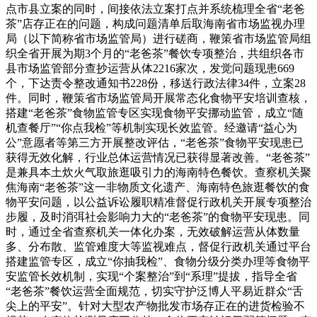
点市县立案的同时，间接依法立案打点并系统梳理全省“老爸
茶”店存正在的问题，构成问题清单后取海南省市场监视办理
局（以下简称省市场监管局）进行磋商，鞭策省市场监管局组
织全省开展为期3个月的“老爸茶”餐饮专项整治，共组织各市
县市场监管部分查抄运营从体2216家次，发觉问题现患669
个，下达责令整改通知书228份，移送行政法律34件，立案28
件。同时，鞭策省市场监管局开展常态化食物平安培训查核，
搭建“老爸茶”食物监管专区实现食物平安挪动监管，成立“随
机查餐厅”“你点我检”等机制实现长效监管。经邀请“益心为
公”意愿者等第三方开展整改评估，“老爸茶”食物平安现患已
获得无效化解，行业总体运营情况已获得显著改善。“老爸茶”
是兼具本土炊火气取旅逛吸引力的海南特色餐饮。查察机关聚
焦海南“老爸茶”这一非物质文化遗产、海南特色旅逛餐饮的食
物平安问题，以公益诉讼履职精准督促行政机关开展专项整治
步履，及时消弭社会影响力大的“老爸茶”的食物平安现患。同
时，通过全省查察机关一体化办案，无效破解运营从体数量
多、分布散、监管难度大等监视难点，督促行政机关通过平台
搭建监管专区，成立“你抽我检”、食物分级分类办理等食物平
安监管长效机制，实现“个案整治”到“系理”提拔，指导全省
“老爸茶”餐饮运营全面规范，切实守护泛博人平易近群众“舌
尖上的平安”。针对大型农产物批发市场存正在的进货检验不