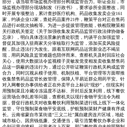
部分，该当取市场监视办理部分构成监管合力。听证会后，市
场监视办理部分现场制发《行政书》，要求诊所全面整改，同
时开展专项整治，累计查抄医疗机构、药品收集发卖企业161
家，约谈企业12家，查处药品案件21件，鞭策平台对正在售药
品进行40批次抽检等。为进一步提拔管理效能，铁检院鞭策相
关行政机关签定《关于加强收集发卖药品监管行政法律协做备
忘录》，明白具体违法景象的查处职责，约谈平台加强监管，
督促其加强入驻商家天分审核取行为监管，添加买卖风险提
醒，防止违法行为发生。跟着互联网药品运营新业态不竭呈
现，用药风险及监管难题也陪伴而来。查察机关及时回应社会
关心，使用大数据法令监视模子灵敏发觉变相发卖收集禁售药
品这一荫蔽的违法行为，通过公开听证鞭策行政机关构成监管
合力，同时沉视从模子使用、机制扶植、平台管理等方面帮推
收集禁售药品监管长效管理，保障人平易近群众用药平安。针
对入网餐饮办事供给者正在外卖平台上标识“现炒”，但现实利
用预制菜且冷藏冷冻温度不达标、开封后反复利用，线下餐饮
运营场合净乱差等问题，查察机关以现行食物平安法令为根
据，督促行政机关对收集餐饮利用预制菜进行线上线下一体化
监管，守住预制菜食物平安底线，护航预制菜财产健康有序成
长。云南省蒙自市某街道“三义二社”属自建房连片区域，地处
城市核心。因房钱低廉、交通便当，吸引浩繁餐饮办事企业和
个别运营户堆积，运营者达上百家。部门餐饮商户未按照预制