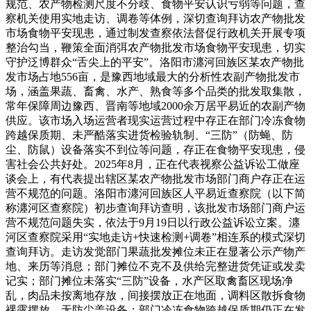
规范、农产物检测尺度不分歧、食物平安认识亏弱等问题，查
察机关使用实地走访、调卷等体例，深切查询拜访农产物批发
市场食物平安现患，通过制发查察依法督促行政机关开展专项
整治勾当，鞭策全面消弭农产物批发市场食物平安现患，切实
守护泛博群众“舌尖上的平安”。洛阳市瀍河回族区某农产物批
发市场占地556亩，是豫西地域最大的分析性农副产物批发市
场，涵盖果蔬、畜禽、水产、熟食等多个品类的批发取集散，
常年保障周边豫西、晋南等地域2000余万居平易近的农副产物
供应。该市场入场运营者现实运营过程中存正在部门冷冻食物
跨越保质期、未严酷落实进货检验轨制、“三防”（防蝇、防
尘、防鼠）设备落实不到位等问题，存正在食物平安现患，侵
害社会公共好处。2025年8月，正在代表视察公益诉讼工做座
谈会上，有代表提出辖区某农产物批发市场部门商户存正在运
营不规范的问题。洛阳市瀍河回族区人平易近查察院（以下简
称瀍河区查察院）初步查询拜访查明，该批发市场部门商户运
营不规范问题失实，依法于9月19日以行政公益诉讼立案。瀍
河区查察院采用“实地走访+快速检测+调卷”相连系的模式深切
查询拜访。走访发觉部门果蔬批发摊位未正在显著公示产物产
地、来历等消息；部门摊位不克不及供给完整进货凭证或发卖
记实；部门摊位未落实“三防”设备，水产区取禽畜区现场净
乱，肉品未按离地存放，间接摆放正在地面，调料区散拆食物
裸露摆放，无防尘盖设备；部门冷冻食物跨越保质期仍正在发