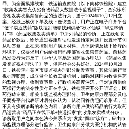
罪。为全面摸排线索，铁运输查察院（以下简称铁检院）建立
“收集发卖冒充伪劣食物药品大数据法令监视模子”，查实诊所
变相发卖收集禁售药品的违法行为，遂于2024年10月12日立
案。经线上模仿下单及线下走访查明，用户正在电子商务平台
“便平易近找药”版块搜刮能够找到供给“秋水仙碱”“华法林钠
片”等《药品收集发卖清单》中所列药品的诊所。正在线领取
药品价款后，诊所通过客服对话框发送预定问题并设置环节词
从动答复，正在未控制用户病历材料、具体病情及线下诊疗的
环境下，仅要求用户供给核销码即邮寄收集禁售药品。前述药
品发卖行为违反了《中华人平易近国药品办理法》《药品收集
发卖监视办理法子》等，侵害社会公共好处。2024年10月28
日，铁检院向某区市场监视办理部分制发查察，其依法履行监
视办理职责，成立健全长效工做机制，加强对辖区内收集售药
的监视办理。收到查察后，行政机关高度注沉，但对诊所供给
药操行为的法令性质存正在争议。铁检院召开公开听证会，医
药范畴专家、相关市场监视办理部分、卫生健康办理部分及电
子商务平台代表研讨后分歧认为：从动问答仿照问诊形式，但
不具有疾病诊断的本色内容，诊所向用户供给药品的行为取药
品运营者“药品正在线下单+快递抵家”的收集发卖模式分歧，
诊所取用户之间本色法令关系应为“发卖”而非“诊疗”，应由市
场监视办理部分进行监管，卫生健康部分做为医疗机构的从管