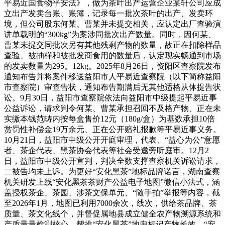
平易近国食物平安法》，做为茶叶出产运营企业某轩公司应成
立出产发卖台账、账簿，记录每一批次茶叶的出产、发卖环
境，但公司股东何某、曹某并未提交相关，应认定出厂查验演
讲单载明的“300kg”为案涉同批次出产数量。同时，因何某、
曹某未提交同批次另有其他残剩产物的数量，故正在扣除样品
查验、被抽样和被批发商食用的数量后，认定现实畅通到市场
的发卖数量为295。12kg。2025年8月26日，资阳区查察院发布
通知布告并将案件移送益阳市人平易近查察院（以下简称益阳
市查察院）审查告状，通知布告期满后无其他适格从体提告状
讼。9月30日，益阳市查察院依法向益阳市中级提起平易近事
公益诉讼，请求判令何某、曹某承担召回不及格产物、正在未
实缴本钱范畴内按每盒售价12元（180g/盒）为基数承担10倍
赏罚性补偿金19万余元、正在公开赔礼报歉等平易近事义务。
10月21日，益阳市中级公开开庭审理，代表、“益心为公”意愿
者、茶企代表、黑茶协会代表等社会受邀旁听庭审。12月2
日，益阳市中级公开宣判，判决全数支撑查察机关诉讼请求，
二被告均未上诉。为更好“安化黑茶”地标品牌诺言，湖南查察
机关研发上线“安化黑茶茶财产公益电子地图”微信小法式，涵
盖授权茶企、茶园、涉茶文保单元、“随手拍”举报等内容，截
至2026年1月，地图已利用7000余次，线次，供给茶品牌、茶
质量、茶文化线个，并督促属地县成立健全农产物溯源系统和
产质量量检测核心，帮推“安化黑茶”地舆标记产物长效。“安