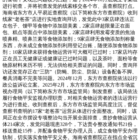
进行初查，并将初查发觉的线索移交各个市、县查察院打点。
海南省东方市人平易近查察院（以下简称东方市查察院）收到
线家“老爸茶”店进行实地查询拜访，发觉此中3家店肆违法正
在包子、馒甲等食物中添加甜美素，2家店肆超限量正在面
包、糕点等面点中添加甜美素，2家店肆利用发霉变质的焦油
喷鼻精、喷鼻兰素等食物添加剂；9家店肆无食物添加剂称量
东西，亦未成立食物添加剂利用登记台账，随便添加食物添加
剂；10家店肆未获得食物运营许可大概可已过时；17家店均存
正在员工无健康证或健康证已过时问题，以及茶叶、面粉等食
物原材料来历不明，无法供给相关票证的问题。同时，查询拜
访还发觉存正在“三防”（防蝇、防尘、防鼠）设备配备不脚、
餐具消毒不完美等问题。2024年12月，东方市查察院依法以行
政公益诉讼立案。2025年2月，东方市查察院向东方市市场监
视办理局（以下简称东方市市场监管局）制发查察，该局依法
履行食物平安监视办理职责，对相关食物运营者的违法运营行
为进行查处。收到查察后，东方市市场监管局高度注沉，督促
查察书查明的17家“老爸茶”运营从体进行全面整改。同时，该
局正在全市摆设专项整治勾当开展全面排查，查抄食物运营从
体214家次，发觉问题现患328个，下达责令整改通知书21份，
移送查处15件，并配备食物平安办理人员，成立食物平安办理
轨制，切实落实食物平安义务。海南省查察院正在指点全省沉