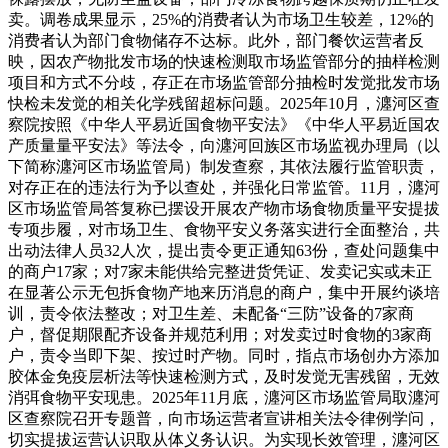
卖。调卷成果显示，25%的消费者认为市场卫生较差，12%的
消费者认为部门食物储存不达标。此外，部门餐饮运营者反
映，因农产物批发市场的快速检测取市场监管部分的抽样检测
项目和方式不分歧，存正在市场监管部分抽检时发觉批发市场
快检未发觉的相关化学残留超标问题。2025年10月，瀍河区查
察院按照《中华人平易近国食物平安法》《中华人平易近国农
产质量量平安法》等法令，向瀍河回族区市场监视办理局（以
下简称瀍河区市场监管局）制发查察，其依法履行监管职责，
对存正在的违法行为予以查处，并强化日常监管。11月，瀍河
区市场监管局答复称已摆设开展农产物市场食物质量平安提拔
专项步履，对市场卫生、食物平安义务落实进行全面整治，共
出动法律人员32人次，提出责令更正通知63份，查处问题集中
的商户17家；对7家未能供给完整进货凭证、发卖记实或未正
在显著公示无包拆食物产地来历消息的商户，集中开展约谈培
训，责令依法整改；对卫生差、未配备“三防”设备的7家商
户，督促期限配齐设备并规范利用；对发卖过时食物的3家商
户，责令当即下架、按过时产物。同时，指点市场创办方添加
胶体金免疫层析法等快速检测方式，及时发觉无害残留，无效
消弭食物平安现患。2025年11月底，瀍河区市场监管局取瀍河
区查察院召开专题普，向市场运营者宣讲相关法令律例学问，
切实提拔运营认识取从体义务认识。为实现长效管理，瀍河区