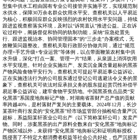
型集中供水工程由国有专业公司接管并实施手艺，实现规范制
水供水，保障30万余名群众饮用水平安。查察机关以人平易近
为核心，积极回应群众反映强烈的农村饮用水平安问题，持续
跟进监视查察落实环境，及时以“诉简直认”推进公益。正在诉
讼过程中，阐扬督促和协同的轨制功能，采纳“应急处置先
行、跟进监视治本、协同管理固本”的“三步走”办案模式，无
效鞭策问题整改。查察机关取行政部分协做共同，通过“规范
办理+手艺升级+专业运营”等体例，以点带面鞭策农村集中供
水升级，深化“打点一案、管理一片”结果，从泉源上消弭饮用
水平安现患。针对企业实施出产、发卖沉金属含量超标的黑茶
产物风险食物平安行为，查察机关可提起平易近事公益诉讼。
正在实施违法行为的公司股东通过登记公司逃避法令义务的景
象下，查察机关可依法对应承担义务的股东提起赏罚性补偿平
易近事公益诉讼，建牢食物平安防地。中国黑茶焦点品类“安
化黑茶”系国度地舆标记产物，对湖南省茶财产总产值的贡献
率跨越40%，是村落财产复兴的主要载体。2024年12月，长沙
某茶叶商行发卖的“安化黑茶”经市场监管部分抽检铅含量严沉
超标，系益阳某轩茶业公司出产（以下简称某轩公司）发卖产
物。同时，涉案黑茶的出产原料全数来自“安化黑茶”地舆标记
产物区域以外，未获得“安化黑茶”地舆标记和证明商标授权，
既侵害了不特定大都消费者权益等社会公共好处，也严沉损害