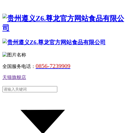
0856-7239909
全国服务电话：
天猫旗舰店