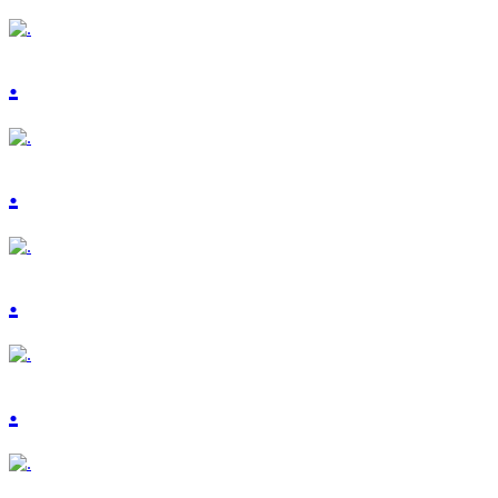
.
.
.
.