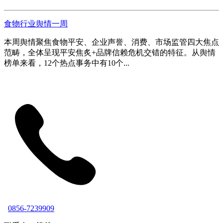
食物行业舆情一周
本周舆情聚焦食物平安、企业声誉、消费、市场监管四大焦点
范畴，全体呈现平安焦炙+品牌信赖危机交错的特征。从舆情
榜单来看，12个热点事务中有10个...
0856-7239909