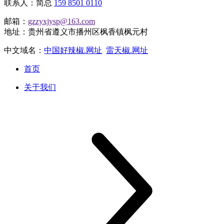
联系人：简总
159 8501 0110
邮箱：
gzzyxjysp@163.com
地址：贵州省遵义市播州区枫香镇枫元村
中文域名：
中国好辣椒.网址
雷天椒.网址
首页
关于我们