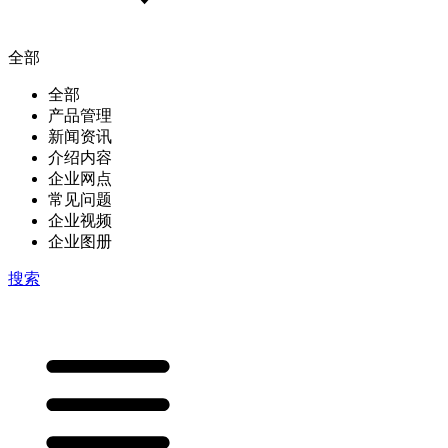
全部
全部
产品管理
新闻资讯
介绍内容
企业网点
常见问题
企业视频
企业图册
搜索