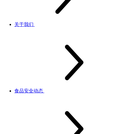
关于我们
食品安全动态