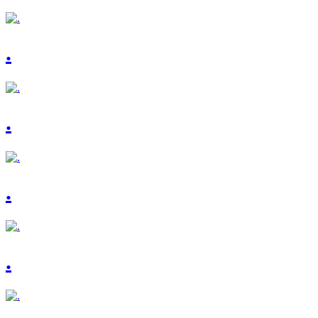
.
.
.
.