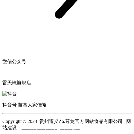
微信公众号
雷天椒旗舰店
抖音号 苗寨人家佳裕
Copyright © 2023 贵州遵义Z6.尊龙官方网站食品有限公司 网
站建设：
Z6.尊龙官方网站
网站地图