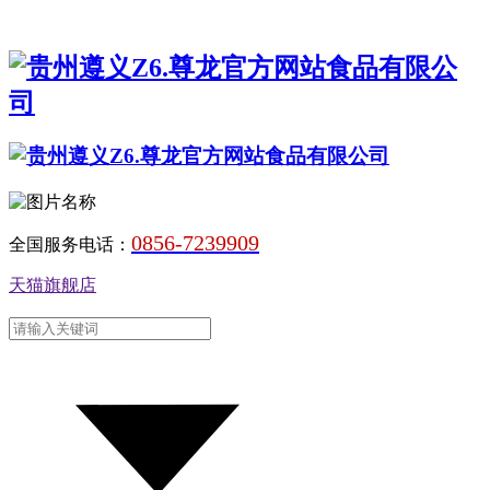
0856-7239909
全国服务电话：
天猫旗舰店