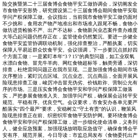
险交换暨第二十三届食博会食物平安工做协调会，深切阐发全
市食物平安形势，研究摆设第二十三届食博会期间食物平安取
学问产权保障工做。会议指出，当前我市食物平安工做仍面对
不少挑和，食用农产物产地准出和市场准入跟尾不畅，食物小
做坊进货检验不严、出产不达标，食物新兴业态案件查办难度
大等凸起问题仍然存正在，监管使命仍然繁沉。要进一步健全
食物平安监管协调联动机制，强化排查整治，严酷执案，切实
保障人平易近群众饮食平安。会议强调，下一步要沉点抓好四
个方面工做：一是紧盯本年“3？15”的典型问题，如工业双氧
水漂白食物、冒充牛羊肉、网红食物超标等，触类旁通，深切
排查，杜绝雷同问题正在我市呈现。二是加强食博会期间市场
次序整治，紧盯沉点区域、沉点业态、沉点商品，全面开展风
险现患排查工做，峻厉冲击冒充伪劣、价钱欺诈、营制公允有
序的市场。三是压实食博会食物平安和学问产权保障工做落
实，严把参展食物准入关、加强学问产权，确保展会运转平安
规范、平稳有序。优良空气。会议要求，市食安办各单元要严
酷落实“四个最严”要求，安稳树立“守土有责”的认识，鞭策风
险现患排查正在前、织密织牢食物平安防护网。要环绕食博会
食物平安和学问产权保障工做，进一步细化使命清单，义务到
人，健全应急预案，加强现场放哨取应急值守，确保食博会平
安有序、规范开展。今日导读：市监总局发布《食物委托出产