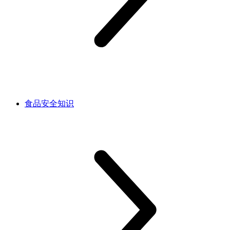
食品安全知识