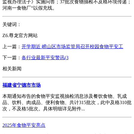
监视办理法子》实施问答；37批次食物抽检不及格环境传递；
河南一食物厂“以假充线。
关键词：
Z6.尊龙官方网站
上一篇：
开学期近 崂山区市场监管局召开校园食物平安工
下一篇：
各行业最新平安警讯(3
相关新闻
福建省宁德市市场
本期通知布告的食物平安监视抽检消息涉及餐饮食物、乳成
品、饮料、肉成品、便利食物、共计315批次，此中及格310批
次，不及格5批次。具体明细详见附件...
2025年食物平安亮点