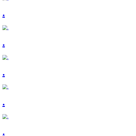
.
.
.
.
.