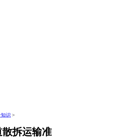
全知识
>
道散拆运输准