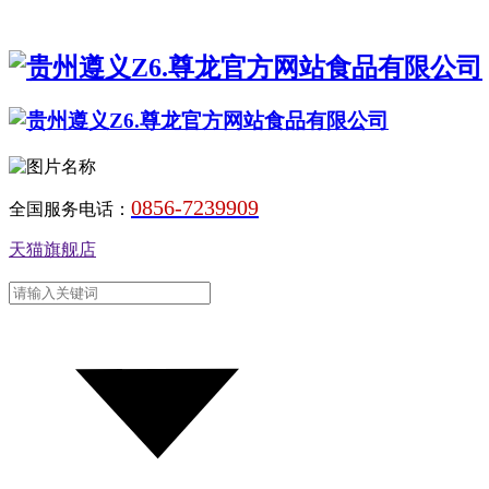
0856-7239909
全国服务电话：
天猫旗舰店