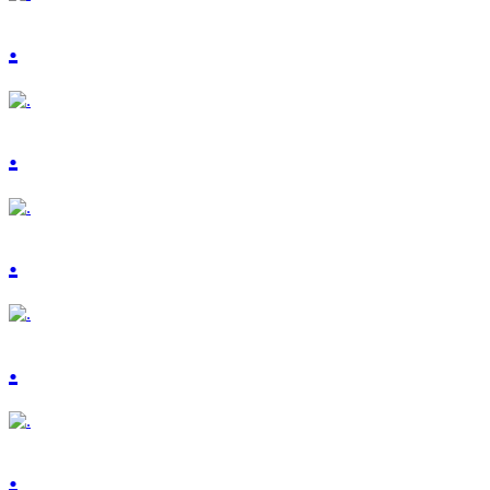
.
.
.
.
.