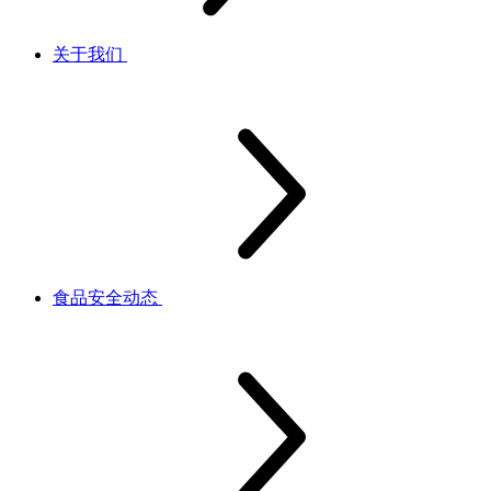
关于我们
食品安全动态