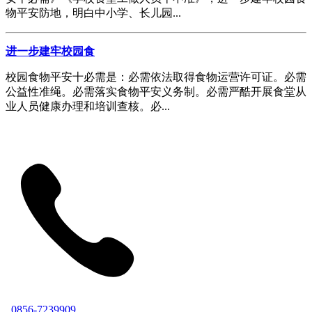
物平安防地，明白中小学、长儿园...
进一步建牢校园食
校园食物平安十必需是：必需依法取得食物运营许可证。必需
公益性准绳。必需落实食物平安义务制。必需严酷开展食堂从
业人员健康办理和培训查核。必...
0856-7239909