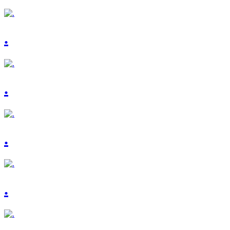
.
.
.
.