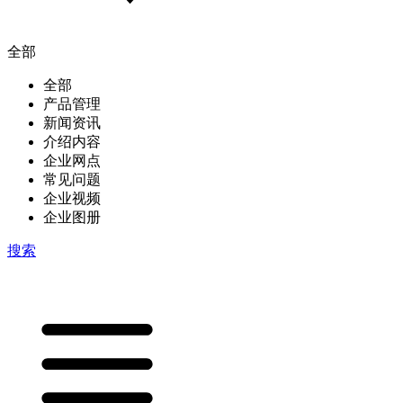
全部
全部
产品管理
新闻资讯
介绍内容
企业网点
常见问题
企业视频
企业图册
搜索