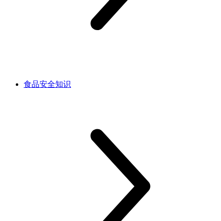
食品安全知识