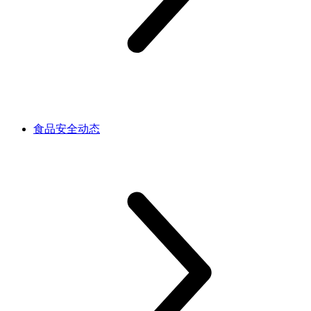
食品安全动态