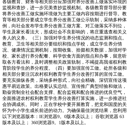
各级教育、财务等相关部分应加强对养分改善工做落实环境的
监视和查抄，进一步完美查抄监视机制。各级教育督导部分要
将养分改善工做实施环境做为主要工做内容按期进行督导。教
育等相关部分要成立学生养分改善工做公示轨制，采纳多种体
例，向社会发布学生养分改善工做方案、对工做落实不到位，
学生及家长看法大，形成社会不良影响的，将庄重逃查相关义
务人的义务。（三）加强对学生养分情况的动态监测和指点。
教育、卫生等相关部分要组织和指点学校，成立学生养分情
况、健康情况监测机制，按期收集、拾掇相关数据，加强对学
校、家长进行养分配餐、科学饮食方面的指点和办事，留意听
取各方看法和，及时调整相关政策轨制，不竭提高我省权利教
育阶段学生的养分程度。（四）要加强宣传工做。处所各级和
相关部分要注沉农村权利教育学生养分改善打算的宣传工做。
要充实操纵各类，采纳多种形式，向社会精确、深切宣传这项
惠平易近政策。出格要认实总结、宣传推广典型经验和做法，
勤奋营制全社会配合支撑、配合监视和配合推进的优良空气，
全面推进农村权利教育学生养分改善打算实施，进一步推进社
会协调成长。同时，正在学校中要开展教育，把党和国度的关
怀为中小学生成长前进的动力。为确保最佳浏览结果，您利用
以下浏览器版本：IE浏览器9。0版本及以上； 谷歌浏览器 63
版本及以上； 360浏览器9。1版本及以上。