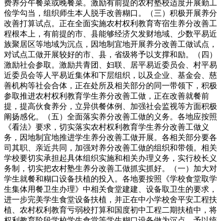
费养分午餐菜或晚餐菜。激励有前提的农村塾校适度开展勤工
俭学勾当，组织师生本人脱手改善糊口。（三）积极开展养分
改善打算试点。正在全面实施农村权利教育寄宿生养分改善工
程根本上，有前提的市、县能够经济欠发财地域、少数平易近
族聚居区等地域为沉点，因地制宜地开展养分改善工做试点，
对试点工做开展较好的市、县，省级将予以支撑和励。（四）
激励社会参取。激励共青团、妇联、居平易近委员会、村平易
近委员会等人平易近集体和下层组织，以及企业、基金会、慈
善机构等社会合体，正在处所及相关部分的同一带领下，积极
参取推进农村权利教育学生养分改善工做，正在改善就餐前
提，提高伙食养分，立异供餐体例、加强社会监视等方面积极
阐扬感化。（五）全面落实养分改善工做的义务。各地应按照
《看法》要求，切实落实农村权利教育学生养分改善工做义
务，因地制宜地推进学生养分改善工做开展。各相关部分要各
司其职、亲近共同，加强对养分改善工做的组织和带领。相关
学校要切实承担起具体组织实施和相关办理义务，实行校长义
务制，切实把农村塾生养分改善工做抓实抓好。（一）加大对
学生就餐和糊口设备扶植的投入。各地要按照《学校食堂取学
生集体用餐卫生办理》中相关食堂建建、设备取卫生的要求，
进一步完美学生食堂设备扶植，并正在中小学校舍平安工程扶
植、农村权利教育亏弱校打算和国度初中工程二期扶植中，将
权利教育阶段学校学生食堂等学生糊口设备做为沉点，予以统