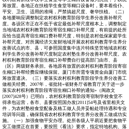
筹放置。各地正在扶植学生食堂等糊口设备时，要本着俭仆、
平安、卫生、适用的准绳，严禁搞超尺度、奢华扶植。（二）
各地要响应调整制定农村权利教育阶段学生养分改善补帮尺
度。各设区市正在不低于省定最低补帮尺度根本上，调整制定
当地域农村权利教育阶段寄宿生糊口补帮尺度，有前提的处所
应恰当提高寄宿生糊口费补帮尺度，特别是农村低保家庭学生
补帮尺度。对所属经济欠发财地域开展农村权利教育学生养分
改善试点的市、县，可参照国度集中连片特殊坚苦地域农村权
利学生养分改善补帮尺度制定农村塾生养分改善补帮尺度。农
村权利教育阶段寄宿生糊口补帮费自行提高部门由市、县
（区）两级财务承担。各地原有放置的农村权利教育阶段寄宿
生糊口补帮经费应继续保留。厦门市所需专项资金由厦门市统
筹放置遣决。（三）要落实农村权利教育阶段学生养分改善工
做相关经费。2007年，省批转«省财务厅省教育厅关于进一步
落实农村权利教育阶段寄宿生糊口补帮的通知»（闽政文
[2007]428号）已明白，农村权利教育阶段寄宿制学校食堂不
得承包运营，各市、县要按照国办发[2011]54号及省里相关文
件，为农村塾校食堂配备及格工做人员并妥帖处理待遇和专业
培训等问题，确保我省农村权利教育学生养分改善工做成功实
施。（一）加强食物平安办理。处所各级人平易近要把食物平
安工做摆正在首要，要按照《看法》要求，指定特地机构、落