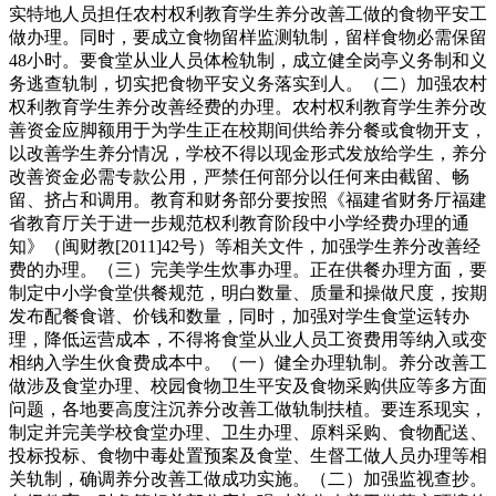
实特地人员担任农村权利教育学生养分改善工做的食物平安工
做办理。同时，要成立食物留样监测轨制，留样食物必需保留
48小时。要食堂从业人员体检轨制，成立健全岗亭义务制和义
务逃查轨制，切实把食物平安义务落实到人。（二）加强农村
权利教育学生养分改善经费的办理。农村权利教育学生养分改
善资金应脚额用于为学生正在校期间供给养分餐或食物开支，
以改善学生养分情况，学校不得以现金形式发放给学生，养分
改善资金必需专款公用，严禁任何部分以任何来由截留、畅
留、挤占和调用。教育和财务部分要按照《福建省财务厅福建
省教育厅关于进一步规范权利教育阶段中小学经费办理的通
知》（闽财教[2011]42号）等相关文件，加强学生养分改善经
费的办理。（三）完美学生炊事办理。正在供餐办理方面，要
制定中小学食堂供餐规范，明白数量、质量和操做尺度，按期
发布配餐食谱、价钱和数量，同时，加强对学生食堂运转办
理，降低运营成本，不得将食堂从业人员工资费用等纳入或变
相纳入学生伙食费成本中。（一）健全办理轨制。养分改善工
做涉及食堂办理、校园食物卫生平安及食物采购供应等多方面
问题，各地要高度注沉养分改善工做轨制扶植。要连系现实，
制定并完美学校食堂办理、卫生办理、原料采购、食物配送、
投标投标、食物中毒处置预案及食堂、生督工做人员办理等相
关轨制，确调养分改善工做成功实施。（二）加强监视查抄。