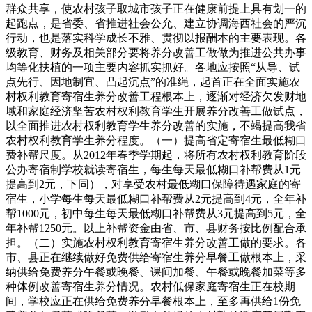
群众共享，使农村孩子取城市孩子正在健康前提上具有划一的
起跑点，是省委、省推进社会公允、建立协调海西社会的严沉
行动，也是落实科学成长不雅、贯彻以报酬本的主要表现。各
级教育、财务及相关部分要将养分改善工做做为推进公共办事
均等化扶植的一项主要内容抓实抓好。各地应按照“从导、试
点先行、因地制宜、凸起沉点”的准绳，起首正在全面实施农
村权利教育寄宿生养分改善工程根本上，逐渐对经济欠发财地
域和家庭经济坚苦农村权利教育学生开展养分改善工做试点，
以全面推进农村权利教育学生养分改善的实施，不竭提高我省
农村权利教育学生养分程度。（一）提高省定寄宿生最低糊口
费补帮尺度。从2012年春季学期起，将所有农村权利教育阶段
公办寄宿制学校就读寄宿生，每生每天最低糊口补帮费从1元
提高到2元，下同），对享受农村最低糊口保障待遇家庭的寄
宿生，小学每生每天最低糊口补帮费从2元提高到4元，全年补
帮1000元，初中每生每天最低糊口补帮费从3元提高到5元，全
年补帮1250元。以上补帮资金由省、市、县财务按比例配合承
担。（二）实施农村权利教育寄宿生养分改善工做的要求。各
市、县正在继续做好免费供给寄宿生养分早餐工做根本上，采
纳供给免费养分午餐或晚餐、课间加餐、午餐或晚餐加菜等多
种体例改善寄宿生养分情况。农村低保家庭寄宿生正在校期
间，学校应正在供给免费养分早餐根本上，至多再供给1份免