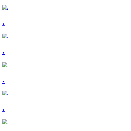
.
.
.
.