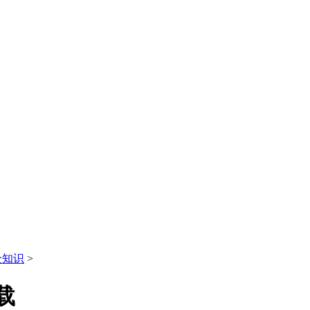
全知识
>
载