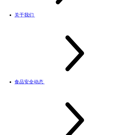
关于我们
食品安全动态