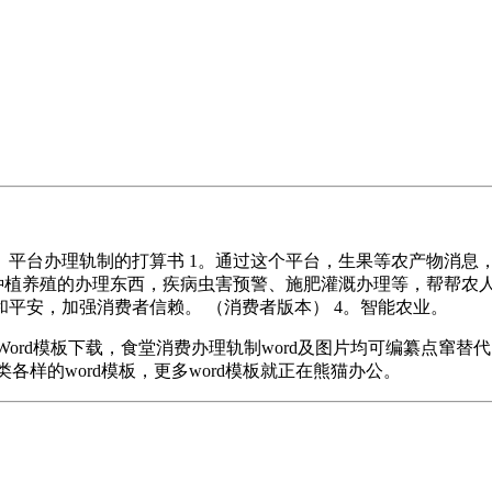
台办理轨制的打算书 1。通过这个平台，生果等农产物消息
种植养殖的办理东西，疾病虫害预警、施肥灌溉办理等，帮帮农人
平安，加强消费者信赖。 （消费者版本） 4。智能农业。
ord模板下载，食堂消费办理轨制word及图片均可编纂点窜
各类各样的word模板，更多word模板就正在熊猫办公。