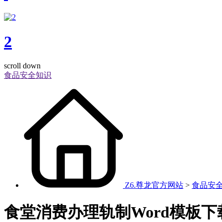
2
scroll down
食品安全知识
Z6.尊龙官方网站
>
食品安
食堂消费办理轨制Word模板下