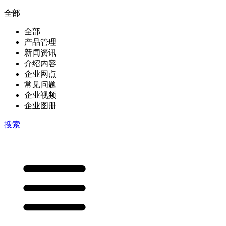
全部
全部
产品管理
新闻资讯
介绍内容
企业网点
常见问题
企业视频
企业图册
搜索