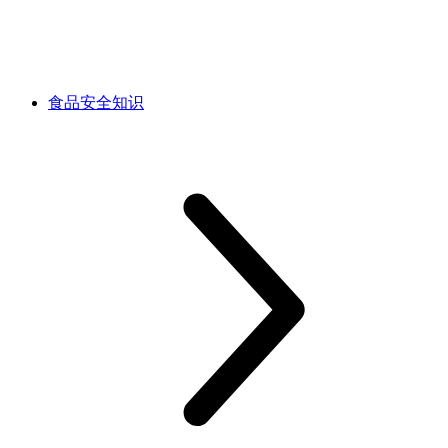
食品安全知识