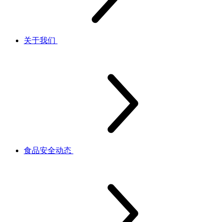
关于我们
食品安全动态