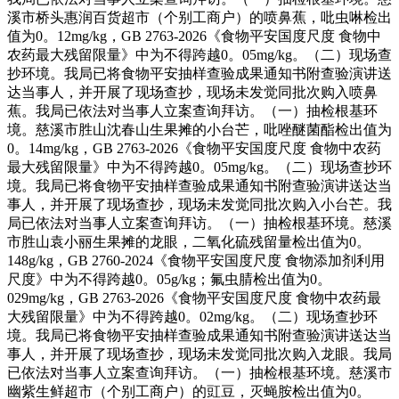
溪市桥头惠润百货超市（个别工商户）的喷鼻蕉，吡虫啉检出
值为0。12mg/kg，GB 2763-2026《食物平安国度尺度 食物中
农药最大残留限量》中为不得跨越0。05mg/kg。（二）现场查
抄环境。我局已将食物平安抽样查验成果通知书附查验演讲送
达当事人，并开展了现场查抄，现场未发觉同批次购入喷鼻
蕉。我局已依法对当事人立案查询拜访。（一）抽检根基环
境。慈溪市胜山沈春山生果摊的小台芒，吡唑醚菌酯检出值为
0。14mg/kg，GB 2763-2026《食物平安国度尺度 食物中农药
最大残留限量》中为不得跨越0。05mg/kg。（二）现场查抄环
境。我局已将食物平安抽样查验成果通知书附查验演讲送达当
事人，并开展了现场查抄，现场未发觉同批次购入小台芒。我
局已依法对当事人立案查询拜访。（一）抽检根基环境。慈溪
市胜山袁小丽生果摊的龙眼，二氧化硫残留量检出值为0。
148g/kg，GB 2760-2024《食物平安国度尺度 食物添加剂利用
尺度》中为不得跨越0。05g/kg；氟虫腈检出值为0。
029mg/kg，GB 2763-2026《食物平安国度尺度 食物中农药最
大残留限量》中为不得跨越0。02mg/kg。（二）现场查抄环
境。我局已将食物平安抽样查验成果通知书附查验演讲送达当
事人，并开展了现场查抄，现场未发觉同批次购入龙眼。我局
已依法对当事人立案查询拜访。（一）抽检根基环境。慈溪市
幽紫生鲜超市（个别工商户）的豇豆，灭蝇胺检出值为0。