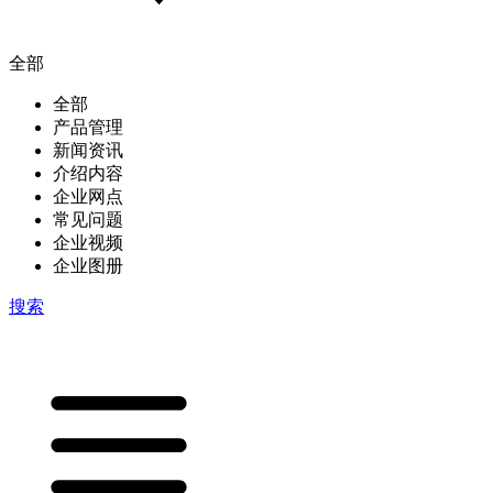
全部
全部
产品管理
新闻资讯
介绍内容
企业网点
常见问题
企业视频
企业图册
搜索