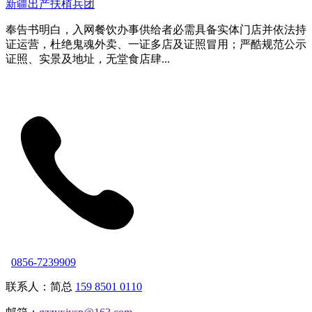
新疆出产扶植兵团
奉告书明白，入网餐饮办事供给者必需具备实体门店并依法持
证运营，杜绝鬼魂外卖、一证多店及证照冒用；严酷规范公示
证照、实景及地址，无堂食店肆...
0856-7239909
联系人：简总
159 8501 0110