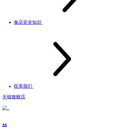
食品安全知识
联系我们
天猫旗舰店
..