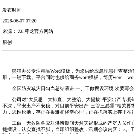
发布时间：
2026-06-07 07:20
来源： Z6.尊龙官方网站
原创
熊猫办公专注精品Word模板，为您供给应急现患排查整治轨
册，一键下载。平台同时也供给商务word模板，简历word，wo
全国防灾减灾日勾当总结演讲 一、工做摆设环境 次要写会议
公司对“大反思、大排查、大整治、大提拔”平安出产专项勾
不深，平安出产不安稳，对目前平安出产“三管三必需”相关
力，思惟松弛，存正在畏难和侥幸心理，正在抓落实上存正在
工做，无效防备应对洪涝期间天然灾祸形成的严沉人员伤亡和
捷摆设，认实查找不脚，当即组织整改，汛期会议内容： 3。