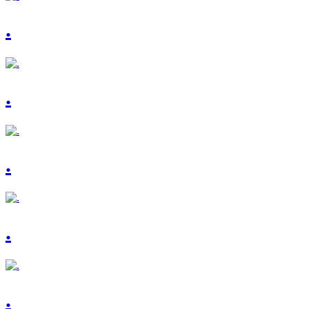
.
.
.
.
.