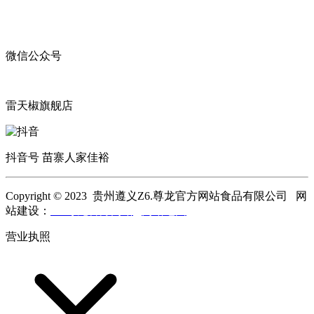
微信公众号
雷天椒旗舰店
抖音号 苗寨人家佳裕
Copyright © 2023 贵州遵义Z6.尊龙官方网站食品有限公司 网
站建设：
Z6.尊龙官方网站
网站地图
营业执照