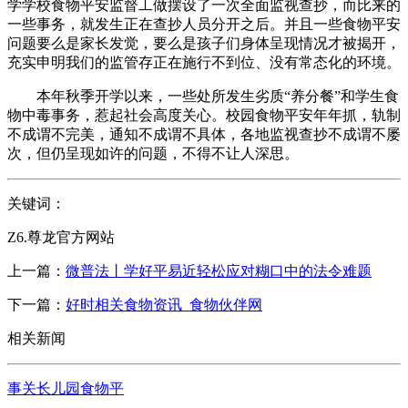
学学校食物平安监督工做摆设了一次全面监视查抄，而比来的
一些事务，就发生正在查抄人员分开之后。并且一些食物平安
问题要么是家长发觉，要么是孩子们身体呈现情况才被揭开，
充实申明我们的监管存正在施行不到位、没有常态化的环境。
本年秋季开学以来，一些处所发生劣质“养分餐”和学生食
物中毒事务，惹起社会高度关心。校园食物平安年年抓，轨制
不成谓不完美，通知不成谓不具体，各地监视查抄不成谓不屡
次，但仍呈现如许的问题，不得不让人深思。
关键词：
Z6.尊龙官方网站
上一篇：
微普法丨学好平易近轻松应对糊口中的法令难题
下一篇：
好时相关食物资讯_食物伙伴网
相关新闻
事关长儿园食物平