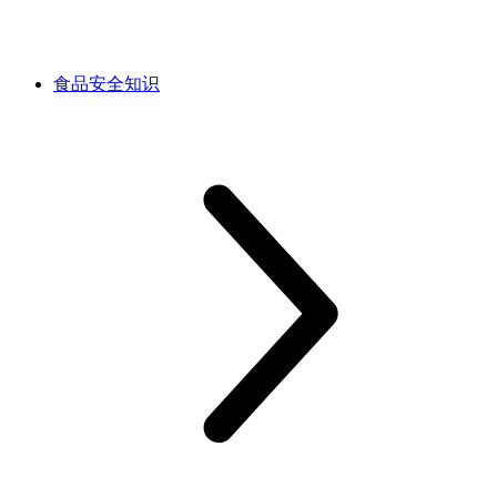
食品安全知识