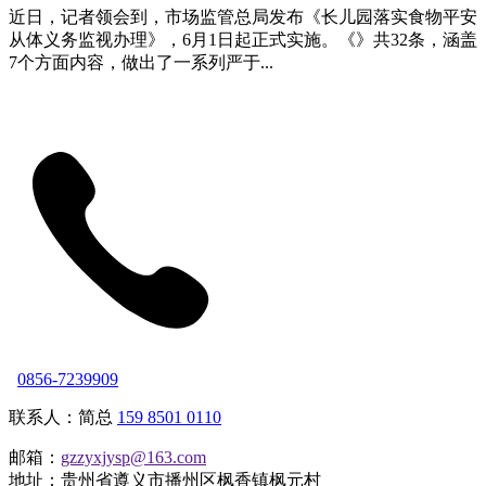
近日，记者领会到，市场监管总局发布《长儿园落实食物平安
从体义务监视办理》，6月1日起正式实施。《》共32条，涵盖
7个方面内容，做出了一系列严于...
0856-7239909
联系人：简总
159 8501 0110
邮箱：
gzzyxjysp@163.com
地址：贵州省遵义市播州区枫香镇枫元村