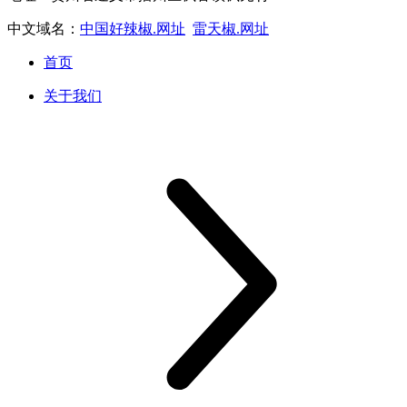
中文域名：
中国好辣椒.网址
雷天椒.网址
首页
关于我们