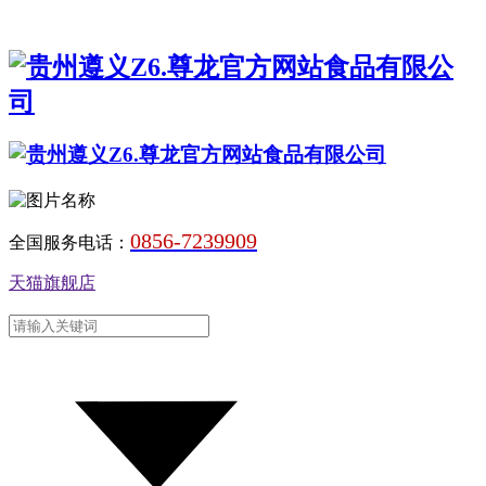
0856-7239909
全国服务电话：
天猫旗舰店