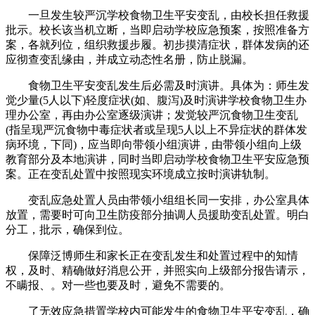
一旦发生较严沉学校食物卫生平安变乱，由校长担任救援
批示。校长该当机立断，当即启动学校应急预案，按照准备方
案，各就列位，组织救援步履。初步摸清症状，群体发病的还
应彻查变乱缘由，并成立动态性名册，防止脱漏。
食物卫生平安变乱发生后必需及时演讲。具体为：师生发
觉少量(5人以下)轻度症状(如、腹泻)及时演讲学校食物卫生办
理办公室，再由办公室逐级演讲；发觉较严沉食物卫生变乱
(指呈现严沉食物中毒症状者或呈现5人以上不异症状的群体发
病环境，下同)，应当即向带领小组演讲，由带领小组向上级
教育部分及本地演讲，同时当即启动学校食物卫生平安应急预
案。正在变乱处置中按照现实环境成立按时演讲轨制。
变乱应急处置人员由带领小组组长同一安排，办公室具体
放置，需要时可向卫生防疫部分抽调人员援助变乱处置。明白
分工，批示，确保到位。
保障泛博师生和家长正在变乱发生和处置过程中的知情
权，及时、精确做好消息公开，并照实向上级部分报告请示，
不瞒报、。对一些也要及时，避免不需要的。
了无效应急措置学校内可能发生的食物卫生平安变乱，确