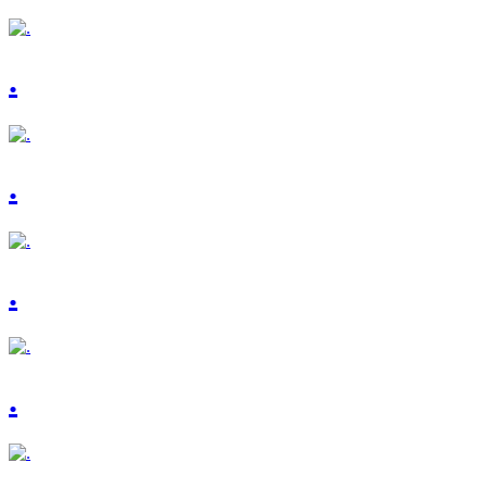
.
.
.
.