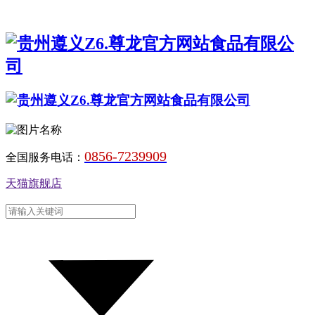
0856-7239909
全国服务电话：
天猫旗舰店