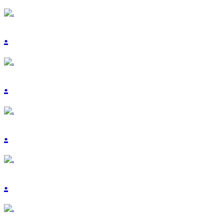
.
.
.
.