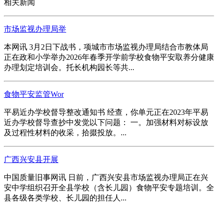
相关新闻
市场监视办理局举
本网讯 3月2日下战书，项城市市场监视办理局结合市教体局
正在政和小学举办2026年春季开学前学校食物平安取养分健康
办理划定培训会。托长机构园长等共...
食物平安监管Wor
平易近办学校督导整改通知书 经查，你单元正在2023年平易
近办学校督导查抄中发觉以下问题： 一。加强材料对标设放
及过程性材料的收采，拾掇投放。...
广西兴安县开展
中国质量旧事网讯 日前，广西兴安县市场监视办理局正在兴
安中学组织召开全县学校（含长儿园）食物平安专题培训。全
县各级各类学校、长儿园的担任人...