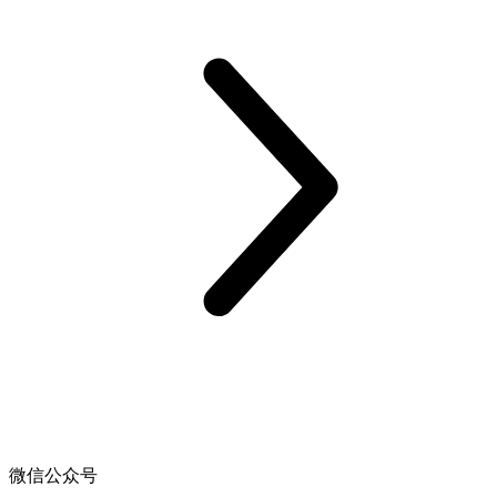
微信公众号