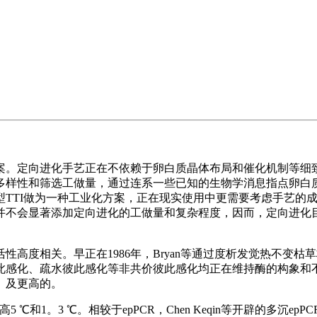
。定向进化手艺正在不依赖于卵白质晶体布局和催化机制等细致
多样性和筛选工做量，通过连系一些已知的生物学消息指点卵白
型TTI做为一种工业化方案，正在现实使用中更需要考虑手艺的
并不会显著添加定向进化的工做量和复杂程度，因而，定向进化目
度相关。早正在1986年，Bryan等通过度析发觉热不变枯
此感化、疏水彼此感化等非共价彼此感化均正在维持酶的构象和
）及更高的。
1。3 ℃。相较于epPCR，Chen Keqin等开辟的多沉epPCR