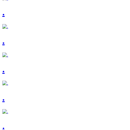
.
.
.
.
.