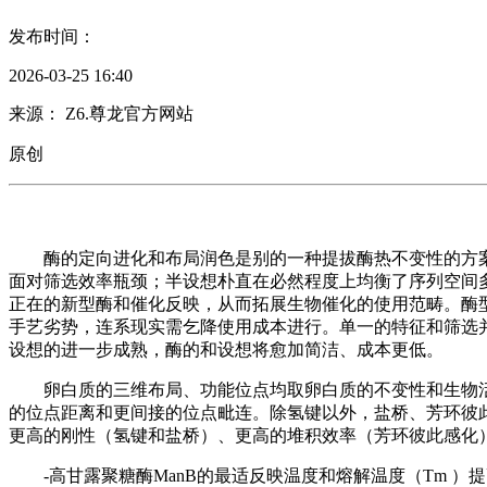
发布时间：
2026-03-25 16:40
来源： Z6.尊龙官方网站
原创
酶的定向进化和布局润色是别的一种提拔酶热不变性的方案
面对筛选效率瓶颈；半设想朴直在必然程度上均衡了序列空间
正在的新型酶和催化反映，从而拓展生物催化的使用范畴。酶
手艺劣势，连系现实需乞降使用成本进行。单一的特征和筛选
设想的进一步成熟，酶的和设想将愈加简洁、成本更低。
卵白质的三维布局、功能位点均取卵白质的不变性和生物活性高
的位点距离和更间接的位点毗连。除氢键以外，盐桥、芳环彼
更高的刚性（氢键和盐桥）、更高的堆积效率（芳环彼此感化
-高甘露聚糖酶ManB的最适反映温度和熔解温度（Tm ）提高5 ℃和