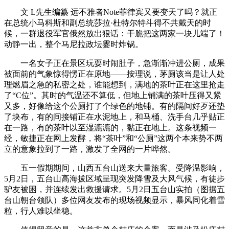
文 L先生编纂 远不雅者Note菲律宾又要变天了吗？就正
在总统小马科斯和副总统莎拉·杜特尔特斗得不共戴天的时
候，一群退役军官俄然放出狠话：干脆把这两家一块儿端了！
动静一出，整个马尼拉政坛霎时炸锅。
一名女子正在景区玩耍时闹肚子，急渐渐冲进公厕，成果
被面前的气象惊得愣正在原地——按理说，茅厕该当是让人处
理燃眉之急的私密之处，谁能想到，满地的茶叶正在这里抢走
了“C位”。其时的气温还不算低，但地上铺满的茶叶压得又紧
又多，好像给这个公厕打了个绿色的地铺。有的隔间好歹还垫
了块布，有的间接铺正在水泥地上，和马桶、洗手台几乎贴正
在一路，有的茶叶以至湿漉漉的，黏正在地上。这条视频一
经，敏捷正在网上发酵，将“茶叶”和“公厕”这两个本来势不两
立的意象拉到了一路，激发了全网的一片哗然。
五一假期期间，山西五台山送来大量旅客。受降温影响，
5月2日，五台山高海拔区域呈现突发降雪及大风气候，有徒步
驴友被困，并连续发出救援请求。5月2日五台山实拍（图据五
台山朝台领队）多位网友发布的现场视频显示，暴风同化着雪
粒，行人难以坐稳。