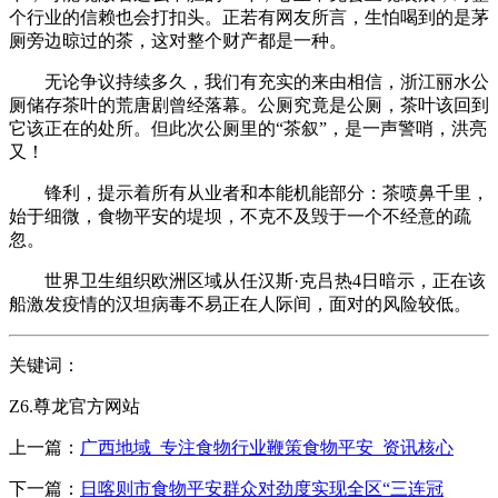
个行业的信赖也会打扣头。正若有网友所言，生怕喝到的是茅
厕旁边晾过的茶，这对整个财产都是一种。
无论争议持续多久，我们有充实的来由相信，浙江丽水公
厕储存茶叶的荒唐剧曾经落幕。公厕究竟是公厕，茶叶该回到
它该正在的处所。但此次公厕里的“茶叙”，是一声警哨，洪亮
又！
锋利，提示着所有从业者和本能机能部分：茶喷鼻千里，
始于细微，食物平安的堤坝，不克不及毁于一个不经意的疏
忽。
世界卫生组织欧洲区域从任汉斯·克吕热4日暗示，正在该
船激发疫情的汉坦病毒不易正在人际间，面对的风险较低。
关键词：
Z6.尊龙官方网站
上一篇：
广西地域_专注食物行业鞭策食物平安_资讯核心
下一篇：
日喀则市食物平安群众对劲度实现全区“三连冠