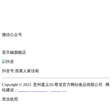
微信公众号
雷天椒旗舰店
抖音号 苗寨人家佳裕
Copyright © 2023 贵州遵义Z6.尊龙官方网站食品有限公司 网
站建设：
Z6.尊龙官方网站
网站地图
营业执照