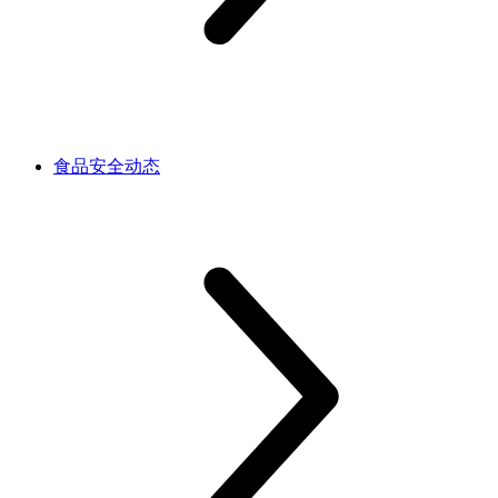
食品安全动态