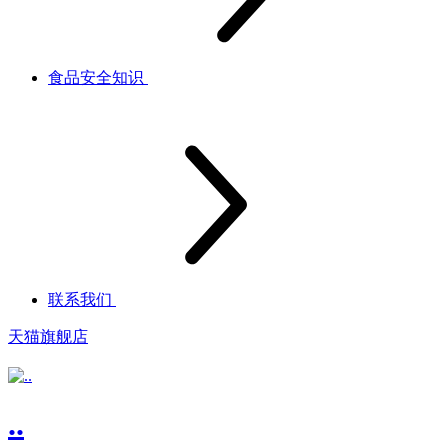
食品安全知识
联系我们
天猫旗舰店
..