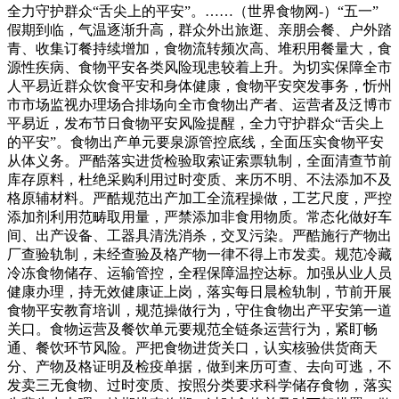
全力守护群众“舌尖上的平安”。……（世界食物网-）“五一”
假期到临，气温逐渐升高，群众外出旅逛、亲朋会餐、户外踏
青、收集订餐持续增加，食物流转频次高、堆积用餐量大，食
源性疾病、食物平安各类风险现患较着上升。为切实保障全市
人平易近群众饮食平安和身体健康，食物平安突发事务，忻州
市市场监视办理场合排场向全市食物出产者、运营者及泛博市
平易近，发布节日食物平安风险提醒，全力守护群众“舌尖上
的平安”。食物出产单元要泉源管控底线，全面压实食物平安
从体义务。严酷落实进货检验取索证索票轨制，全面清查节前
库存原料，杜绝采购利用过时变质、来历不明、不法添加不及
格原辅材料。严酷规范出产加工全流程操做，工艺尺度，严控
添加剂利用范畴取用量，严禁添加非食用物质。常态化做好车
间、出产设备、工器具清洗消杀，交叉污染。严酷施行产物出
厂查验轨制，未经查验及格产物一律不得上市发卖。规范冷藏
冷冻食物储存、运输管控，全程保障温控达标。加强从业人员
健康办理，持无效健康证上岗，落实每日晨检轨制，节前开展
食物平安教育培训，规范操做行为，守住食物出产平安第一道
关口。食物运营及餐饮单元要规范全链条运营行为，紧盯畅
通、餐饮环节风险。严把食物进货关口，认实核验供货商天
分、产物及格证明及检疫单据，做到来历可查、去向可逃，不
发卖三无食物、过时变质、按照分类要求科学储存食物，落实