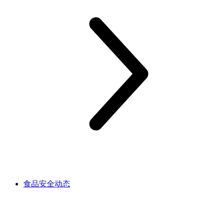
食品安全动态