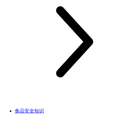
食品安全知识