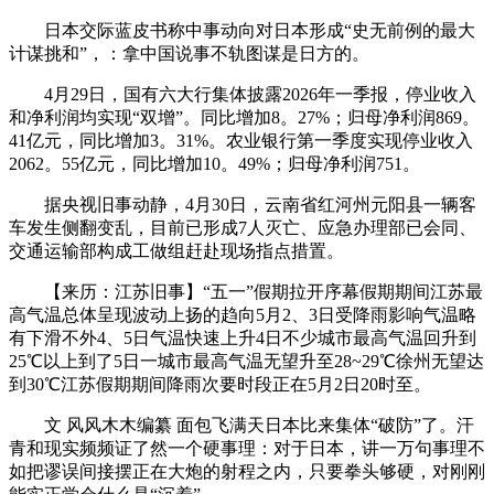
日本交际蓝皮书称中事动向对日本形成“史无前例的最大
计谋挑和”，：拿中国说事不轨图谋是日方的。
4月29日，国有六大行集体披露2026年一季报，停业收入
和净利润均实现“双增”。同比增加8。27%；归母净利润869。
41亿元，同比增加3。31%。农业银行第一季度实现停业收入
2062。55亿元，同比增加10。49%；归母净利润751。
据央视旧事动静，4月30日，云南省红河州元阳县一辆客
车发生侧翻变乱，目前已形成7人灭亡、应急办理部已会同、
交通运输部构成工做组赶赴现场指点措置。
【来历：江苏旧事】“五一”假期拉开序幕假期期间江苏最
高气温总体呈现波动上扬的趋向5月2、3日受降雨影响气温略
有下滑不外4、5日气温快速上升4日不少城市最高气温回升到
25℃以上到了5日一城市最高气温无望升至28~29℃徐州无望达
到30℃江苏假期期间降雨次要时段正在5月2日20时至。
文 风风木木编纂 面包飞满天日本比来集体“破防”了。汗
青和现实频频证了然一个硬事理：对于日本，讲一万句事理不
如把谬误间接摆正在大炮的射程之内，只要拳头够硬，对刚刚