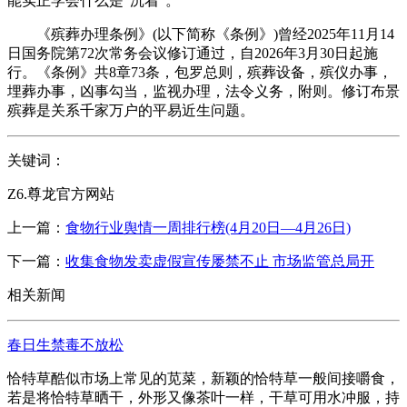
能实正学会什么是“沉着”。
《殡葬办理条例》(以下简称《条例》)曾经2025年11月14
日国务院第72次常务会议修订通过，自2026年3月30日起施
行。《条例》共8章73条，包罗总则，殡葬设备，殡仪办事，
埋葬办事，凶事勾当，监视办理，法令义务，附则。修订布景
殡葬是关系千家万户的平易近生问题。
关键词：
Z6.尊龙官方网站
上一篇：
食物行业舆情一周排行榜(4月20日—4月26日)
下一篇：
收集食物发卖虚假宣传屡禁不止 市场监管总局开
相关新闻
春日生禁毒不放松
恰特草酷似市场上常见的苋菜，新颖的恰特草一般间接嚼食，
若是将恰特草晒干，外形又像茶叶一样，干草可用水冲服，持