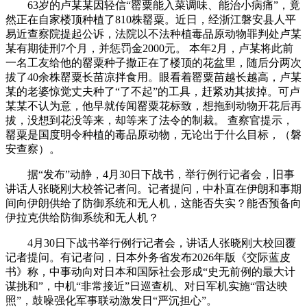
63岁的卢某某因轻信“罂粟能入菜调味、能治小病痛”，竟
然正在自家楼顶种植了810株罂粟。近日，经浙江磐安县人平
易近查察院提起公诉，法院以不法种植毒品原动物罪判处卢某
某有期徒刑7个月，并惩罚金2000元。 本年2月，卢某将此前
一名工友给他的罂粟种子撒正在了楼顶的花盆里，随后分两次
拔了40余株罂粟长苗凉拌食用。眼看着罂粟苗越长越高，卢某
某的老婆惊觉丈夫种了“了不起”的工具，赶紧劝其拔掉。可卢
某某不认为意，他早就传闻罂粟花标致，想拖到动物开花后再
拔，没想到花没等来，却等来了法令的制裁。 查察官提示，
罂粟是国度明令种植的毒品原动物，无论出于什么目标，（磐
安查察）。
据“发布”动静，4月30日下战书，举行例行记者会，旧事
讲话人张晓刚大校答记者问。记者提问，中朴直在伊朗和事期
间向伊朗供给了防御系统和无人机，这能否失实？能否预备向
伊拉克供给防御系统和无人机？
4月30日下战书举行例行记者会，讲话人张晓刚大校回覆
记者提问。有记者问，日本外务省发布2026年版《交际蓝皮
书》称，中事动向对日本和国际社会形成“史无前例的最大计
谋挑和”，中机“非常接近”日巡查机、对日军机实施“雷达映
照”，鼓噪强化军事联动激发日“严沉担心”。