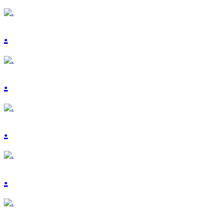
.
.
.
.