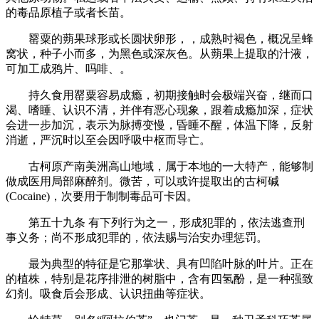
的毒品原植子或者长苗。
罂粟的蒴果球形或长圆状卵形，，成熟时褐色，概况呈蜂
窝状，种子小而多，为黑色或深灰色。从蒴果上提取的汁液，
可加工成鸦片、吗啡、。
持久食用罂粟容易成瘾，初期接触时会极端兴奋，继而口
渴、嗜睡、认识不清，并伴有恶心现象，跟着成瘾加深，症状
会进一步加沉，表示为脉搏变慢，昏睡不醒，体温下降，反射
消逝，严沉时以至会因呼吸中枢而导亡。
古柯原产南美洲高山地域，属于本地的一大特产，能够制
做成医用局部麻醉剂。微苦，可以或许提取出的古柯碱
(Cocaine)，次要用于制制毒品可卡因。
第五十九条 有下列行为之一，形成犯罪的，依法逃查刑
事义务；尚不形成犯罪的，依法赐与治安办理惩罚。
最为典型的特征是它那掌状、具有凹陷叶脉的叶片。正在
的植株，特别是花序排泄的树脂中，含有四氢酚，是一种强致
幻剂。吸食后会形成、认识扭曲等症状。