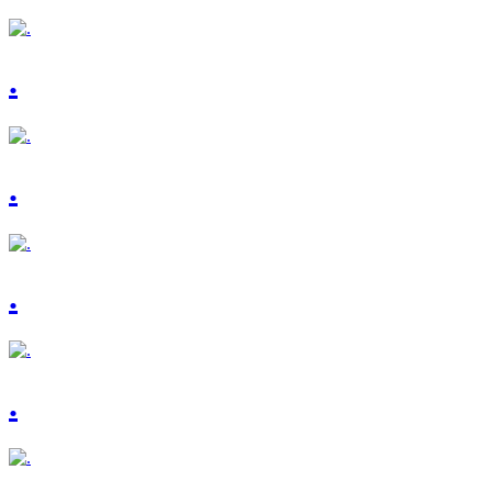
.
.
.
.