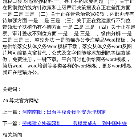
题糊口会 对照查抄材料 一、存正在的次要问题 （一）关于正
在贯彻党的线方针政策和上级严沉决策摆设存正在差距方面
一是 二是 三是 （二）关于正在管党治党宽松软，内部办理有
待加强方面 一是 二是 三是 （三）关于正在党建履行不到位，
带领班子扶植仍有不脚方面 一是 二是 三是 （四）关于正在巡
察、审计整改不到位方面 一是 二是 三是 二、缘由分解 一是
二是 三是 三、整改办法 一是熊猫办公专注精品Word模板，为
您供给落实从体义务Word模板下载，落实从体义务word及图
片均可编纂点窜替代，公式及文字也能够添加删除等编纂操
做，免费注册，一键下载。平台同时也供给商务word模板，
简历word，word培训等各类各样的word模板，更多word模板
就正在熊猫办公。
关键词：
Z6.尊龙官方网站
上一篇：
河南南阳：出台学校食物平安办理划定
下一篇：
劳模建立协调深圳 ——劳模袁成友、到中国中铁
相关新闻