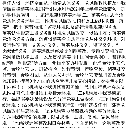
担任人谈，环绕全面从严治党从体义务、党风廉政扶植及小我
清廉自律落实环境进行谈线水利局2024年上半年党政带领干部
述职述廉演讲 一、施行规律和老实环境 二、落实全面从严治
党从体义务环境 三、推进党风廉政扶植和反工做环境 四、落
实“一把手”或带领班子监视环境以及施行清廉规律环境 五、
落实认识形态工做义务制环境党风廉政交心谈话正在：落实管
党治党义务方面。沉点谈落实全面从严治党从体义务环境，对
履行科室“第一义务人”义务、落实从体义务、监视义务、“一
岗双责”义务、落实巡视巡察发觉问题整改、专题研究和放置
党风廉政扶植工做，以及贯彻落实《中国问责条例》、监视执
纪“第一种形态”等方面。食物平安办理轨制，配备食物平安总
监、食物平安员。进货检验、过程节制、产物查验、储存及交
付节制、食物召回、从业人员办理、食物平安变乱措置及食物
添加剂办理等9个方面的风险管控开展交心谈话，次要包罗以
下内容！ (一)机构及小我进修贯彻习新时代中国特色社会从义
思惟及习总主要讲话主要批示环境； (二)机构及小我贯彻施
行、福建省委决策摆设及总分行党委工做要求； (三)机构党组
织环境； (四)机构及小我贯彻施行集中制和选拔任用干部等党
风廉政和生态环境； (五)机构查抄等监视检题的整改环境；
(六)小我恪守党的规律，以及思惟、工做、做风、家风等环
境； (七)帮我巡察整改糊口会材料，下面是格局：巡察整改专