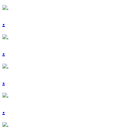
.
.
.
.