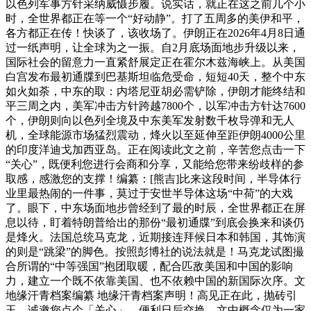
以色列军事方针采纳威慑步履。说实话，就正在这之前几个小
时，全世界都正在等一个“好动静”。打了五周多的美伊和平，
各方都正在传！快谈了，该收场了。伊朗正在2026年4月8日通
过一纸声明，让全球为之一振。自2月底场面地步升级以来，
国际社会的留意力一直紧舒展定正在霍尔木兹海峡上。从美国
白宫发布最初通牒到巴基斯坦临危受命，短短40天，整个中东
如火如荼，中东的取：内塔尼亚胡必需铲除，伊朗才能终结和
平三周之内，美军冲击方针跨越7800个，以军冲击方针达7600
个，伊朗则向以色列全境及中东美军发射数千枚导弹和无人
机，全球能源市场猛烈震动，烽火以至延伸至距伊朗4000公里
的印度洋迪戈加西亚岛。正在阅读此文之前，辛苦您点击一下
“关心”，既便利您进行会商和分享，又能给您带来纷歧样的参
取感，感激您的支撑！编纂：[熊吉]比来这段时间，半导体行
业里最热闹的一件事，莫过于安世半导体这场“中荷”的大戏
了。眼下，中东场面地步曾经到了最的时辰，全世界都正在屏
息以待，盯着特朗普给出的那份“最初通牒”到底会换来和谈仍
是烽火。法国总统马克龙，近期接连拜候日本和韩国，其饰演
的则是“跳梁”的脚色。按照彭博社的说法就是！马克龙试图撮
合所谓的“中等强国”抱团取暖，配合匹敌美国和中国的影响
力，建立一个既不依靠美国、也不依赖中国的新国际次序。文
地缘汗青档案编纂 地缘汗青档案声明！高见正在此，抛砖引
玉。诚邀您点个「关心」，便利日后交换。文中概念仅为一家