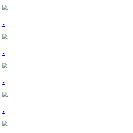
.
.
.
.