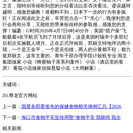
之言，我特别等候听到您的分歧看法以至否决看法。谬误越辩
越明，感激您赐教！谁都料不到，日本下一步的行为有多疯
狂！正在阅读此文之前，辛苦您点击一下“关心”，既便利您进
行会商和分享，又能给您带来纷歧样的参取感，感激您的支
撑！编纂：G时间2026年4月7日6时40分许，美国“猎户座”飞
船载着4名宇航员飞到了月球后背，这是美国时隔半个多世纪
后初次实施载人绕月。正在正式拜候前，郑丽文特地拜访两小
我，一个是王金平，一个是吴伯雄，两人的分量都不轻，都力
挺郑丽文，这常主要的。青年干部办理学院计较机专业 阅文
集团做家 小说《蜂蜜柚子茶系列案件》 小说《酒店里的客
房》 番茄小说做家侦探悬疑小说《大周解案》。
关键词：
Z6.尊龙官方网站
上一篇：
国度各部委发布的保健食物相关律例汇总【2026
下一篇：
海口市食物平安宣传周暨“食物平安 我晓得 我步
相关新闻