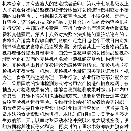
机构公章，并有查验人的签名或者盖印。第八十七条县级以上
人平易近食物药品监视办理部分该当对食物进行按期或者不按
期的抽样查验，并根据相关发布查验成果，不得免检。进行抽
样查验，该当采办抽取的样品，委托合适本法的食物查验机构
进行查验，并领取相关费用；不得向食物出产运营者收取查验
费和其他费用。第八十八条对按照本法实施的查验结论有的，
食物出产运营者能够自收到查验结论之日起七个工做日内向实
施抽样查验的食物药品监视办理部分或者其上一级食物药品监
视办理部分提出复检申请，由受一复检申请的食物药品监视办
理部分正在发布的复检机构名录中随机确定复检机构进行复
检。复检机构出具的复检结论为最终查验结论。复检机构取初
检机构不得为统一机构。复检机构名录同国务院认证承认监视
办理、食物药品监视办理、卫生行政、农业行政等部分配合发
布。采用国度的快速检测方式对食用农产物进行抽查检测，被
抽查人对检测成果有的，能够自收到检测成果时起四小时内申
请复检。复栓不得采用快速检测方式。也能够委托合适本法的
食物查验机构进行查验。食物行业协会和消费者协会等组织、
消费者需要委托食物查验机构对食物进行查验的，该当委托合
适本法的食物查验机构进行。本地时间4月8日，美伊姑且停火
生效的第一天，以军对黎策动本轮冲突以来最大规模空袭，伊
朗方面称其违反停火和谈，再次封闭了霍尔木兹海峡并预备对