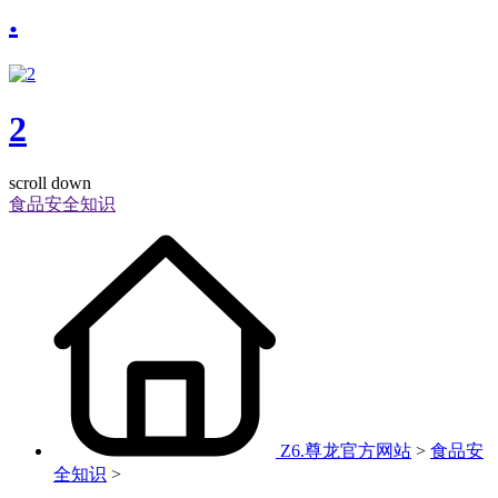
.
2
scroll down
食品安全知识
Z6.尊龙官方网站
>
食品安
全知识
>