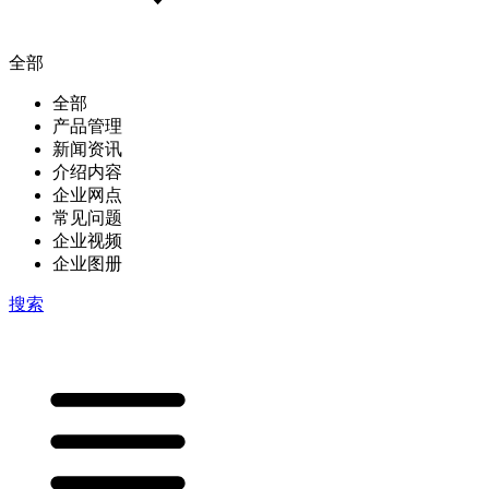
全部
全部
产品管理
新闻资讯
介绍内容
企业网点
常见问题
企业视频
企业图册
搜索