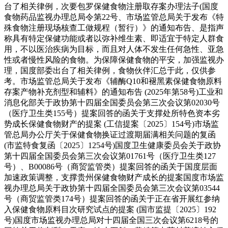
台了相关律例，次要包罗保健食物注册取存案办理法子(国度
食物药品监视办理总局令第22号、市场监管总局关于发布《特
殊食物注册现场核查工做规程（暂行）》的通知布告、是指声
称具有特定保健功能或者以弥补维生素、即适宜于特定人群食
用，不以医治疾病为目标，而且对人体不发生任何急性、亚急
性或者慢性风险的食物。为保障保健食物的平安，加强监视办
理，国度部委出台了相关律例，食物伙伴汇总于此，仅供参
考。市场监管总局关于发布《辅酶Q10和褪黑素保健食物原料
存案产物补充剂型和辅料》的通知布告 (2025年第58号)工业和
消息化部关于政协第十四届全国委员会第三次会议第02030号
（医疗卫生类155号）提案回答的函关于支撑处所特色资本劣
势成长保健食物财产的提案 (工信提案〔2025〕154号)市场监
管总局办公厅关于保健食物换证过渡期届满相关问题的复函
(市监特食复函〔2025〕1254号)国度卫生健康委员会关于政协
第十四届全国委员会第三次会议第01761号（医疗卫生类127
号）、B00086号（商贸监管类）提案回答的函关于国度层面
加速政策调整，支撑贵州保健食物财产成长的提案国度市场监
视办理总局关于政协第十四届全国委员会第三次会议第03544
号（商贸监管类174号）提案回答的函关于正在省开展红参纳
入保健食物原料目次研究试点的提案 (国市监提〔2025〕192
号)国度市场监视办理总局对十四届全国三次会议第6218号的