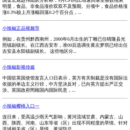
国金宏观赵伟团队分析称，9月CPI同比增速回落受基数拖累
明显，食品、非食品涨价双双不及预期。分项中，食品价格涨
涨0.3%较上月涨幅回落0.2个百分点，...
小辣椒正品视频导
例如，在贵州黔西南州，2000年6月出生的丁雕已任晴隆县光
照镇副镇长。在江西吉安市，准00后选调生黄左梦琪已经出任
吉安县永阳镇副镇长。 这些地区分...
小辣椒影视传媒
中国驻英国使馆发言人13日表示，英方有关制裁是没有国际法
依据的单边主义行径，中方坚决反对，已向英方提出严正交
涉。英国政府罔顾国内国际民意，...
小辣椒樱桃入口一
连日来，受高温少雨天气影响，黄河流域甘肃、内蒙古、山
西、陕西、河南、山东等省（区）出现不同程度的旱情。针对
流域相关省（区）旱情，黄河防总...