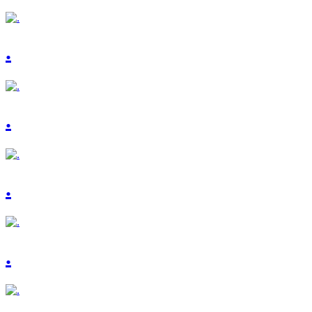
.
.
.
.