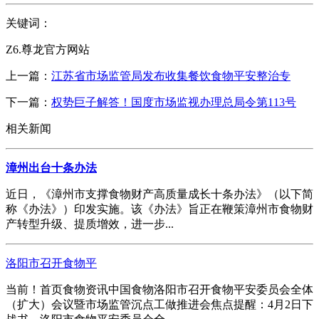
关键词：
Z6.尊龙官方网站
上一篇：
江苏省市场监管局发布收集餐饮食物平安整治专
下一篇：
权势巨子解答！国度市场监视办理总局令第113号
相关新闻
漳州出台十条办法
近日，《漳州市支撑食物财产高质量成长十条办法》（以下简
称《办法》）印发实施。该《办法》旨正在鞭策漳州市食物财
产转型升级、提质增效，进一步...
洛阳市召开食物平
当前！首页食物资讯中国食物洛阳市召开食物平安委员会全体
（扩大）会议暨市场监管沉点工做推进会焦点提醒：4月2日下