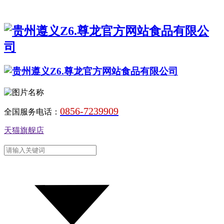
0856-7239909
全国服务电话：
天猫旗舰店