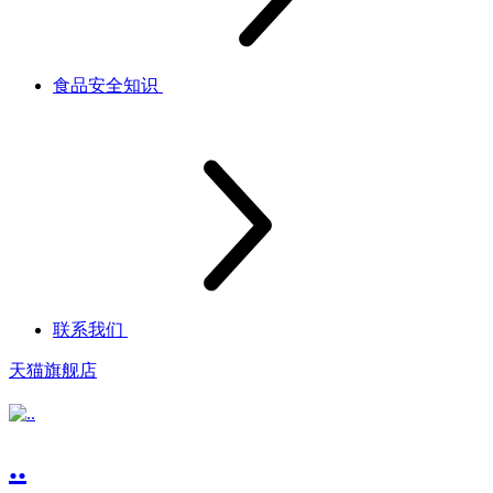
食品安全知识
联系我们
天猫旗舰店
..