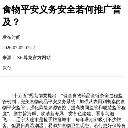
食物平安义务安全若何推广普
及？
发布时间：
2026-07-05 07:22
来源： Z6.尊龙官方网站
原创
“十五五”规划纲要提出，“健全食物药品全链条全过程监
管机制，完美食物药品平安义务系统”“加强从农田到餐桌的食
物平安监管，强化风险泉源管控，提高协同监管和聪慧监管程
度”。尝甘旨海鲜、吹清新海风，赏各色建建、看水鸟翩
飞……辽宁大连市是抢手旅逛城市，每年暑期都吸引不少旅
客。但夏日高温潮湿，易添加食物卫生现患。若何更好保障食