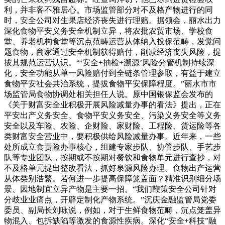
利，并非客不雅居心。市场监管部分对不及格产物进行的同
时，安全公司对生果店经济丧失进行理赔。据领会，丽水出力
深化食物平安义务安全机制立异，将农批农贸市场、学校食
堂、养老机构食堂等沉点范畴运营从体纳入投保范畴，发觉问
题食物，商家通过安全机制获得赔付，削减经济丧失风险，提
拔其规范运营认识。“‘安全+抽检+溯源’风险分管机制持续深
化，安全功能从单一风险赔付到全链条管理参取，有益于建立
食物平安社会共治系统，提拔食物平安保障程度。”丽水市市
场监管局食物协调处相关担任人说。原中国银保监会发布的
《关于财富安全业积极开展风险减量办事的看法》提出，正在
平安出产义务安全、食物平安义务安全、污染义务安全等义务
安全以及车险、农险、企财险、家财险、工程险、货运险等各
类财富安全营业中，要积极供给风险减量办事。近年来，一些
处所成立食责险办事核心，组建专家步队、协管步队、手艺步
队等专业团队，按期或不按期对餐饮和食物单元进行查抄，对
不及格单元提出整改看法，抓好泉源风险办理。食物出产运营
从体类别浩繁。若何进一步提高保障笼盖面？精准识别细分场
景、因地制宜立异产物是主要一招。“我们鞭策安全公司针对
分歧业业痛点，开辟定制化产物系统。”沉庆金融监管局党委
委员、副局长刘咏说，例如，对于生鲜食物范畴，沉点笼盖异
物混入、包拆缺陷等激发的食源性疾病。深化“安全+科技”融