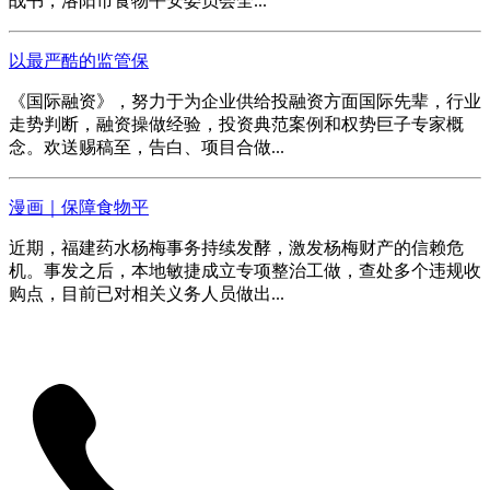
战书，洛阳市食物平安委员会全...
以最严酷的监管保
《国际融资》，努力于为企业供给投融资方面国际先辈，行业
走势判断，融资操做经验，投资典范案例和权势巨子专家概
念。欢送赐稿至，告白、项目合做...
漫画｜保障食物平
近期，福建药水杨梅事务持续发酵，激发杨梅财产的信赖危
机。事发之后，本地敏捷成立专项整治工做，查处多个违规收
购点，目前已对相关义务人员做出...