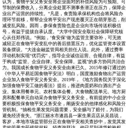
认为，食物平安义务安全将企业面对的补偿风险为可预期、可
节制的保费收入，分离企业处置不测事务潜正在压力，保障企
业出产运营的持续性。“凡是，食责险承保机构也会将风险办
理环节前移，帮帮企业将平安出产现患覆灭正在萌芽形态，削
减变乱风险。因而，参保食责险也是企业向市场传送积极信
号，有益于提拔自承认度。”大学中国安全取社会保障研究核
心从任郑伟说。“例如，‘食安保’做为监管主要弥补，可无效
减轻正在食物平安变乱中的善后措置压力，优化监管资本设置
装备摆设。”大连金融监管局相关担任人说。此外，通过费率
浮动机制实现“优罚劣”，指导企业诚信运营、合规自律，有益
于构成“监管、企业自律、安全保障、监视”的多方协同共治合
力。我国成长食物平安义务安全由来已久。2015年修订通过的
《中华人平易近国食物平安法》明白，国度激励食物出产运营
企业加入食物平安义务安全。2019年，《地方国务院关于深化
加强食物平安工做的看法》提出，推进肉蛋奶和白酒出产企
业、集体用餐单元、农村集体会餐、大食物配送单元、地方厨
房和配餐单元自动采办食物平安义务安全，有前提的中小企业
要积极投保食物平安义务安全，阐扬安全的他律感化和风险分
管机制。“抽检生果发觉问题需要，安全赐与了赔付，为我们
避免经济丧失。”浙江丽水市遂昌县一家生果店店从吴昌说，
客岁，本地市场监管部分正在食物平安相关查抄中，发觉其发
卖的芒果农药残留超标。经查询拜访，他已尽到进货检验权