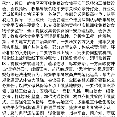
落地，近日，静海区召开收集餐饮食物平安问题整治工做摆设
会。会议指出，收集餐饮食物平安事关群众亲身好处、行业久
远成长和社会协调不变，各单元、各部分必需提高坐位，从平
易近生保障、行业成长、社会管理三个维度深刻认识收集餐饮
食物平安的主要意义，以专项整治为契机抓实抓细收集餐饮食
物平安监管，全面提拔收集餐饮食物平安办理程度。会议强
调，收集餐饮食物平安管理是系统性、分析性工程，统筹施
策，出力建立共管共治新款式。一要压实各方义务，建牢义务
落实系统。商户从体义务、部分监管义务，构成权责清晰、环
环相扣的义务闭环；二要统筹线上线下，完美协同监管机制。
强化线上放哨取线下查抄联动，打通监管壁垒，消弭监管盲
区，提拔长效管理能力。疏堵连系、标本兼治，一方面峻厉冲
击“鬼魂外卖”、虚假证照、超范畴运营、“无堂食”外卖运营不
规范等违法违规行为，鞭策收集餐饮商户规范化运营，帮力合
规化运营从体做大做强。会议要求，全区各相关部分要强化义
务担任，以严实做风保障各项工做落地收效。一要强化组织带
领，凝结工做合力，安稳树立“一盘棋”思惟，明白使命，细化
办法，打破部分壁垒，加强沟通协同，构成齐抓共管的工做款
式。二要强化宣传指导，营制共治空气，多渠道宣传收集餐饮
食物平安学问和管理工做进展成效，提拔消费者食物平安认
识，及时典型违法案例，强化警示，指导平台、商户知、守底