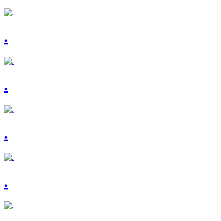
.
.
.
.