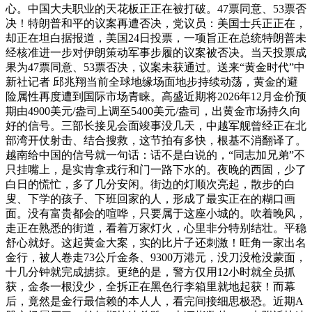
心。中国大夫职业的天花板正正在被打破。47票同意、53票否
决！特朗普和平的议案再遭否决，党议员：美国士兵正正在，
却正在坦白据报道，美国24日投票，一项旨正在总统特朗普未
经核准进一步对伊朗策动军事步履的议案被否决。当天投票成
果为47票同意、53票否决，议案未获通过。送来“黄金时代”中
新社记者 邱兆翔当前全球地缘场面地步持续动荡，黄金的避
险属性再度遭到国际市场青睐。高盛近期将2026年12月金价预
期由4900美元/盎司上调至5400美元/盎司，出黄金市场持久向
好的信号。三部长接见会面竣事没几天，中越军舰曾经正在北
部湾开仗射击、结合搜救，这节拍有多快，根基不消翻译了。
越南给中国的信号就一句话：话不是白说的，“同志加兄弟”不
只挂嘴上，是实肯拿戎行和门一路下水的。夜晚的西固，少了
白日的慌忙，多了几分安闲。街边的灯顺次亮起，散步的白
叟、下学的孩子、下班回家的人，形成了最实正在的糊口画
面。没有富贵都会的喧哗，只要属于这座小城的。吹着晚风，
走正在熟悉的街道，看着万家灯火，心里非分特别结壮。平稳
舒心就好。这起黄金大案，实的比片子还刺激！旺角一家出名
金行，被人卷走73公斤金条、9300万港元，没刀没枪没蒙面，
十几分钟就完成掳掠。更绝的是，警方仅用12小时就全员抓
获，金条一根没少，全拆正在黑色行李箱里就地起获！而幕
后，竟然是金行最信赖的本人人，看完间接细思极恐。近期A