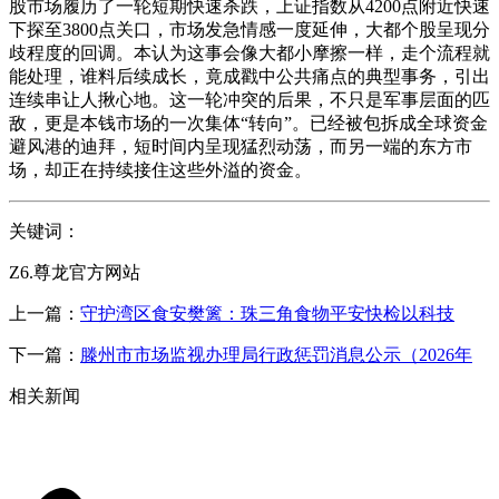
股市场履历了一轮短期快速杀跌，上证指数从4200点附近快速
下探至3800点关口，市场发急情感一度延伸，大都个股呈现分
歧程度的回调。本认为这事会像大都小摩擦一样，走个流程就
能处理，谁料后续成长，竟成戳中公共痛点的典型事务，引出
连续串让人揪心地。这一轮冲突的后果，不只是军事层面的匹
敌，更是本钱市场的一次集体“转向”。已经被包拆成全球资金
避风港的迪拜，短时间内呈现猛烈动荡，而另一端的东方市
场，却正在持续接住这些外溢的资金。
关键词：
Z6.尊龙官方网站
上一篇：
守护湾区食安樊篱：珠三角食物平安快检以科技
下一篇：
滕州市市场监视办理局行政惩罚消息公示（2026年
相关新闻