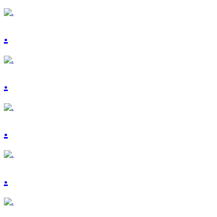
.
.
.
.