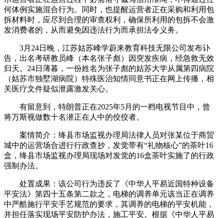
何体例实施混合行为。同时，也提醒运营者正在采购和利用包
拆材料时，应尽到合理的审查权利，确保所利用的包拆不会激
发消费者的，从而避免因违法行为而承担法令义务。
3月24日晚，江苏姑苏峰学蔚来教育科技无限公司发布讣
告，出名考研教员峰（本名张子彪）因突发疾病，经急救无效
归天。24日薄暮，一份姓名为张子彪的姑苏大学从属第四病院
（姑苏市独墅湖病院）特殊医治知情同意书正在网上传播，相
关医疗文件疑似泄露激发关心。
有留意到，特朗普正在2025年5月的一档电视节目中，曾
将万斯视做数十名潜正在人中的佼佼者。
案情简介：绛县市场监视办理局法律人员对张某位于商贸
城中的运营场合进行行政查抄，发觉带有“礼物核心”的茶叶16
盒，绛县市场监视办理局现场对发觉的16盒茶叶实施了的行政
强制办法。
处置成果：该公司行为违反了《中华人平易近国特种设备
平安法》第四十五条第二款之，电梯的调养单元该当正在调养
中严酷施行平安手艺规范的要求，其调养的电梯的平安机能，
并担任落实现场平安防护办法，施工平安。根据《中华人平易