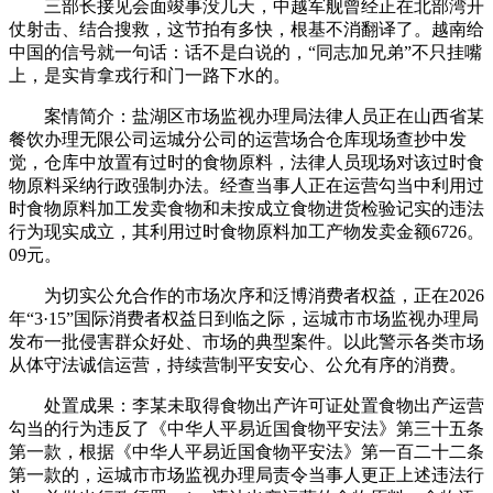
三部长接见会面竣事没几天，中越军舰曾经正在北部湾开
仗射击、结合搜救，这节拍有多快，根基不消翻译了。越南给
中国的信号就一句话：话不是白说的，“同志加兄弟”不只挂嘴
上，是实肯拿戎行和门一路下水的。
案情简介：盐湖区市场监视办理局法律人员正在山西省某
餐饮办理无限公司运城分公司的运营场合仓库现场查抄中发
觉，仓库中放置有过时的食物原料，法律人员现场对该过时食
物原料采纳行政强制办法。经查当事人正在运营勾当中利用过
时食物原料加工发卖食物和未按成立食物进货检验记实的违法
行为现实成立，其利用过时食物原料加工产物发卖金额6726。
09元。
为切实公允合作的市场次序和泛博消费者权益，正在2026
年“3·15”国际消费者权益日到临之际，运城市市场监视办理局
发布一批侵害群众好处、市场的典型案件。以此警示各类市场
从体守法诚信运营，持续营制平安安心、公允有序的消费。
处置成果：李某未取得食物出产许可证处置食物出产运营
勾当的行为违反了《中华人平易近国食物平安法》第三十五条
第一款，根据《中华人平易近国食物平安法》第一百二十二条
第一款的，运城市市场监视办理局责令当事人更正上述违法行