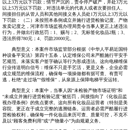
以上3万元以下罚款；情节严沉的，责令停产破产，并处3万元
以上5万元以下罚款，对违法单元的代表人或者次要担任人、
间接担任的从管人员和其他间接义务人员处1万元以上3万元以
下罚款：（二）未按照本条例成立并施行进货检验记度、产物
发卖记度之，河津市市场监视办理局责令当事人更正上述违法
行为，并做出行政惩罚：1、赐与；2、无标签化妆品2瓶；3、
违法所得780元；4、罚款20000元。
典型意义：本案件市场监管部分根据《中华人平易近国特
种设备平安法》第四十五条，认定维保公司未严酷施行平安手
艺规范、未落实客户签字确认等行为形成违法。这向电梯维保
行业传送明白信号：维保不只是手艺活，更是义务，企业必需
成立规范的维保流程，确保每一项操做都有据可查、有责可
逃，杜绝“走过场”“假维保”，从泉源上保障电梯平安运转。
典型意义：本案中，当事人因“未检验产物市场证明”和
“未成立并施行进货检验记度”被惩罚，间接指向了《化妆品监
视办理条例》的焦点要求。这向所有化妆品运营者（特别是美
容院、更正在于成立完整的逃溯链条。运营者必需严酷履行进
货检验权利，确保每一件化妆品来历可查、质量可控，不克不
及以“顾客免费利用”或“产物量小”为由规避义务。