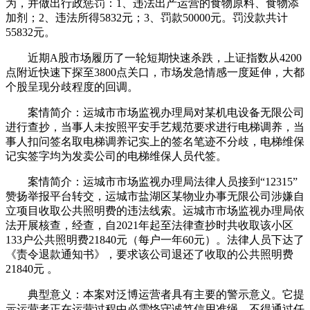
为，并做出行政惩罚：1、违法出产运营的食物原料、食物添
加剂；2、违法所得5832元；3、罚款50000元。罚没款共计
55832元。
近期A股市场履历了一轮短期快速杀跌，上证指数从4200
点附近快速下探至3800点关口，市场发急情感一度延伸，大都
个股呈现分歧程度的回调。
案情简介：运城市市场监视办理局对某机电设备无限公司
进行查抄，当事人未按照平安手艺规范要求进行电梯调养，当
事人扣问签名取电梯调养记实上的签名笔迹不分歧，电梯维保
记实签字均为发卖公司的电梯维保人员代签。
案情简介：运城市市场监视办理局法律人员接到“12315”
赞扬举报平台转交，运城市盐湖区某物业办事无限公司涉嫌自
立项目收取公共照明费的违法线索。运城市市场监视办理局依
法开展核查，经查，自2021年起至法律查抄时共收取该小区
133户公共照明费21840元（每户一年60元）。法律人员下达了
《责令退款通知书》，要求该公司退还了收取的公共照明费
21840元 。
典型意义：本案对泛博运营者具有主要的警示意义。它提
示运营者正在运营过程中必需恪守诚笃信用准绳，不得通过任