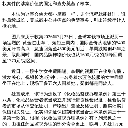
权案件的涉案价值的固定和查办奠基了根本。
本认为这事会像大都小摩擦一样，走个流程就能处理，谁
料后续成长，竟成戳中公共痛点的典型事务，引出连续串让人
揪心地。
图片来历于收集2026年3月25日，全球本钱市场正派历一
场猛烈的“黄金过山车”。短短三周内，国际金价从地缘的5400
美元汗青高点，急速回落至4500美元附近，单周跌幅创43年之
最。取此同时，国内品牌饰物价钱也从1600元/克的巅峰回调
至1370元/克区间。
近日，一段中学女生遭踢踹、掌掴的视频正在收集传播，
激发关心。视频长达3分钟，一名身着水蓝色校服的女生靠墙
坐正在地上，现场至多五六人围着她，疑似都是同龄人。
处置成果：该行为违反了《化妆品监视办理条例》第三十
八条，化妆品运营者该当成立并施行进货检验记度，检验供货
者的市场从体登记证明、产物出厂查验及格证明，照实记实并
保留相关凭证。记实和凭证保留刻日该当合适本条例第三十一
条第一款的。根据《化妆品监视办理条例》有下列景象之一
的，由担任药品监视办理的部分责令更正，赐与，并处1万元