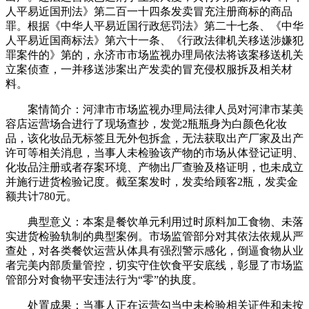
人平易近国刑法》第二百一十四条发卖冒充注册商标的商品
罪。根据《中华人平易近国行政惩罚法》第二十七条、《中华
人平易近国商标法》第六十一条、《行政法律机关移送涉嫌犯
罪案件的》第的，永济市市场监视办理局依法将该案移送机关
立案侦查，一并移送涉案出产发卖的冒充侵权服拆及相关材
料。
案情简介：河津市市场监视办理局法律人员对河津市某美
容店运营场合进行了现场查抄，发觉2瓶瓶身为白颜色化妆
品，该化妆品无标签且无外包拆盒，无法获取出产厂家及出产
许可等相关消息，当事人未检验该产物的市场从体登记证明、
化妆品注册或者存案环境、产物出厂查验及格证明，也未成立
并施行进货检验记度。截至案发时，发卖给顾客2瓶，发卖金
额共计780元。
典型意义：本案是餐饮单元利用过时原料加工食物、未落
实进货检验轨制的典型案例。市场监管部分对其依法依规从严
查处，对各类餐饮运营从体具有强烈警示感化，倒逼食物从业
者完美内部质量管控，切实守住饮食平安底线，彰显了市场监
管部分对食物平安违法行为“零”的执度。
处置成果：当事人正在运营勾当中未检验相关证件和未按