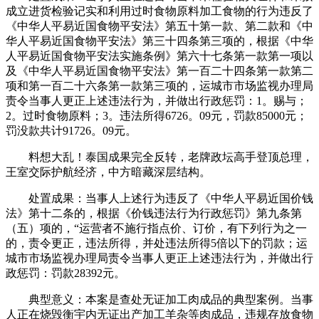
成立进货检验记实和利用过时食物原料加工食物的行为违反了
《中华人平易近国食物平安法》第五十第一款、第二款和《中
华人平易近国食物平安法》第三十四条第三项的，根据《中华
人平易近国食物平安法实施条例》第六十七条第一款第一项以
及《中华人平易近国食物平安法》第一百二十四条第一款第二
项和第一百二十六条第一款第三项的，运城市市场监视办理局
责令当事人更正上述违法行为，并做出行政惩罚：1。赐与；
2。过时食物原料；3。违法所得6726。09元，罚款85000元；
罚没款共计91726。09元。
料想大乱！泰国成果完全反转，老牌政坛高手登顶总理，
王室交际护航经济，中方暗藏深层结构。
处置成果：当事人上述行为违反了《中华人平易近国价钱
法》第十二条的，根据《价钱违法行为行政惩罚》第九条第
（五）项的，“运营者不施行指点价、订价，有下列行为之一
的，责令更正，违法所得，并处违法所得5倍以下的罚款；运
城市市场监视办理局责令当事人更正上述违法行为，并做出行
政惩罚：罚款28392元。
典型意义：本案是查处无证加工肉成品的典型案例。当事
人正在烧毁衡宇内无证出产加工羊杂等肉成品，违规存放食物