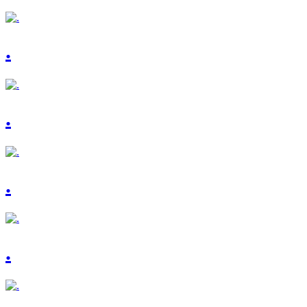
.
.
.
.