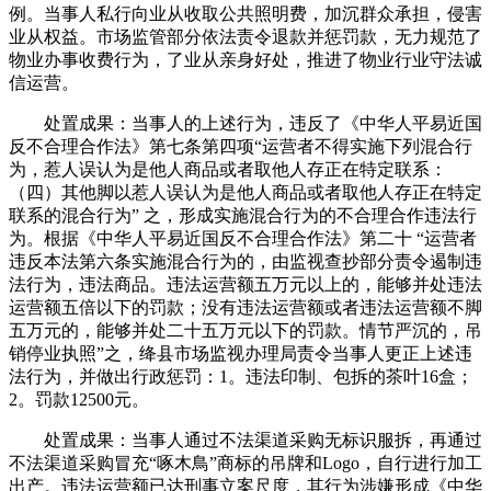
例。当事人私行向业从收取公共照明费，加沉群众承担，侵害
业从权益。市场监管部分依法责令退款并惩罚款，无力规范了
物业办事收费行为，了业从亲身好处，推进了物业行业守法诚
信运营。
处置成果：当事人的上述行为，违反了《中华人平易近国
反不合理合作法》第七条第四项“运营者不得实施下列混合行
为，惹人误认为是他人商品或者取他人存正在特定联系：
（四）其他脚以惹人误认为是他人商品或者取他人存正在特定
联系的混合行为” 之，形成实施混合行为的不合理合作违法行
为。根据《中华人平易近国反不合理合作法》第二十 “运营者
违反本法第六条实施混合行为的，由监视查抄部分责令遏制违
法行为，违法商品。违法运营额五万元以上的，能够并处违法
运营额五倍以下的罚款；没有违法运营额或者违法运营额不脚
五万元的，能够并处二十五万元以下的罚款。情节严沉的，吊
销停业执照”之，绛县市场监视办理局责令当事人更正上述违
法行为，并做出行政惩罚：1。违法印制、包拆的茶叶16盒；
2。罚款12500元。
处置成果：当事人通过不法渠道采购无标识服拆，再通过
不法渠道采购冒充“啄木鳥”商标的吊牌和Logo，自行进行加工
出产。违法运营额已达刑事立案尺度，其行为涉嫌形成《中华