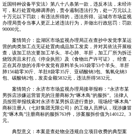
近国特种设备平安法》第八十八条第一款，违反本法，未经许
可，私行处置电梯调养的，责令遏制违法行为，处一万元以上
十万元以下罚款；有违法所得的，违法所得。运城市市场监视
办理局责令当事人更正上述违法行为，并做出行政惩罚：罚款
90000元。
案情简介：盐湖区市场监视办理局正在查抄中发觉李某运
营的肉类加工点无证处置肉成品加工发卖，并对其依法开展核
查，该加工坊次要加工羊头、羊心肺、羊肝，加工厂所为拆迁
烧毁房且未打点《停业执照》及《食物出产许可证》。经查，
正在其存放的冷库中发觉有原料羊头163袋零53个羊头、羊肝
肺156箱零30斤、羊肚8袋零35斤、亚硝酸钠3包、氢氧化钠3
包、碳酸钠2包，发卖金额5832元，违法所得5832元。
案情简介：永济市市场监视办理局接举报称：“永济市某
男拆店涉嫌运营冒充的注册商标为“啄木鳥”的服拆”。法律人
员按照举报线索对永济市某男拆店进行查抄。现场经“啄木鳥”
商标注册人（七好集团无限公司）的工做人员辨认，现涉嫌冒
充“啄木鳥”注册商标的服拆763件，涉案服拆价值为140122。3
元。
典型意义：本案是查处物业违规自立项目收费的典型案