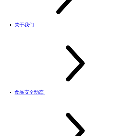
关于我们
食品安全动态