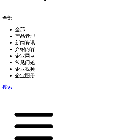
全部
全部
产品管理
新闻资讯
介绍内容
企业网点
常见问题
企业视频
企业图册
搜索