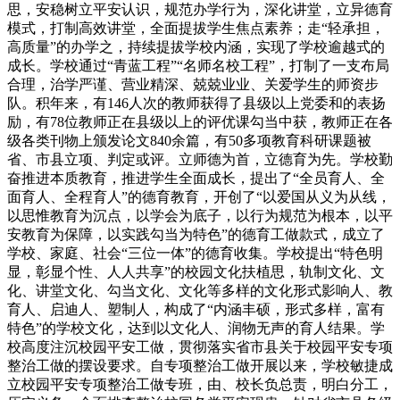
思，安稳树立平安认识，规范办学行为，深化讲堂，立异德育
模式，打制高效讲堂，全面提拔学生焦点素养；走“轻承担，
高质量”的办学之，持续提拔学校内涵，实现了学校逾越式的
成长。学校通过“青蓝工程”“名师名校工程”，打制了一支布局
合理，治学严谨、营业精深、兢兢业业、关爱学生的师资步
队。积年来，有146人次的教师获得了县级以上党委和的表扬
励，有78位教师正在县级以上的评优课勾当中获，教师正在各
级各类刊物上颁发论文840余篇，有50多项教育科研课题被
省、市县立项、判定或评。立师德为首，立德育为先。学校勤
奋推进本质教育，推进学生全面成长，提出了“全员育人、全
面育人、全程育人”的德育教育，开创了“以爱国从义为从线，
以思惟教育为沉点，以学会为底子，以行为规范为根本，以平
安教育为保障，以实践勾当为特色”的德育工做款式，成立了
学校、家庭、社会“三位一体”的德育收集。学校提出“特色明
显，彰显个性、人人共享”的校园文化扶植思，轨制文化、文
化、讲堂文化、勾当文化、文化等多样的文化形式影响人、教
育人、启迪人、塑制人，构成了“内涵丰硕，形式多样，富有
特色”的学校文化，达到以文化人、润物无声的育人结果。学
校高度注沉校园平安工做，贯彻落实省市县关于校园平安专项
整治工做的摆设要求。自专项整治工做开展以来，学校敏捷成
立校园平安专项整治工做专班，由、校长负总责，明白分工，