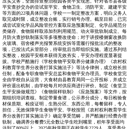
压实义务，全面排查整治校园各类平安现患。针对省市县各级
平安查抄交办的尝试室平安、食物卫生、消防平安、建建平安
等方面的22项具体问题，学校一一制定整改方案，明白义务人
取完成时限，成立整改台账，实行销号办理。截至目前，已完
成尝试室化学品风险管控方案取应急预案制定、化学品规范分
类储存、食物留样取添加剂利用规范、动火审批轨制成立、每
月防火查抄轨制落实等多项整改使命；对于讲授楼侧窗改换防
火玻璃、宿舍楼声光报警系统安拆等需履行报批法式的整改
项，已按法式从管部分，待审批后当即组织实施。通过系列结
实整改，校园平安根本获得无效夯实，平安办理程度显著提
拔。学校严酷施行《学校食物平安取养分健康办理》《农村权
利教育学生养分改善打算实施法子》等法令律例，成立校长担
任制，配备专职食物平安总监和食物平安办理员。学校食堂完
全由学校自从运营，大食材由县教育局同一公开投标，并成立
评价退出机制，由学校每月对供应商进行评价。制定《食堂卫
生平安操做规范》《食物留样轨制》《应急预案》等文件，按
期组织培训查核。制定带量食谱，公示养分成分，每日检验食
材保质期、检疫证明，生熟分区、东西公用，每餐留样，专人
担任，无效保障学生食物平安。学校按照《农村权利教育学生
养分改善打算实施法子》确定享受范畴，并严酷施行经费办理
轨制，确调养分餐费5元全数让学生吃到嘴里，积年享受面均
达到了80%以上，2025年秋学期正在校学生2229人，享受养分