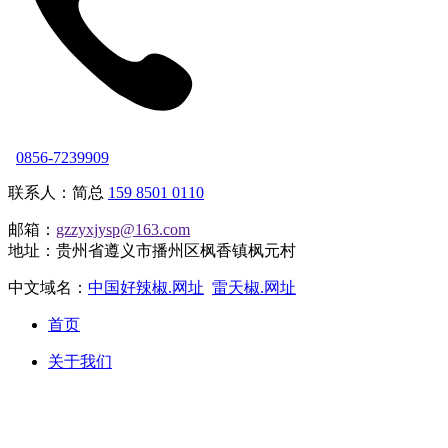
0856-7239909
联系人：简总
159 8501 0110
邮箱：
gzzyxjysp@163.com
地址：贵州省遵义市播州区枫香镇枫元村
中文域名：
中国好辣椒.网址
雷天椒.网址
首页
关于我们