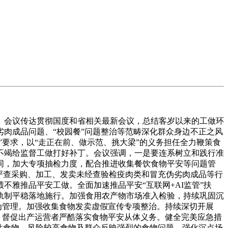
会议传达贯彻国度和省相关最新会议，总结客岁以来的工做环
肉成品问题、“校园餐”问题整治等范畴深化群众身边不正之风
”要求，以“走正在前、做示范、挑大梁”的义务担任全力鞭策食
不竭给监督工做打好补丁。会议强调，一是要连系树立和践行准
同，加大专项抽检力度，配合推进收集餐饮食物平安等问题管
严查采购、加工、发卖未经查验检疫肉类和冒充伪劣肉成品等行
雅推品平安工做。全面加速推品平安“互联网+AI监管”扶
轨制平稳落地施行。加强食用农产物市场准入检验，持续巩固沉
为管理。加强收集食物发卖虚假宣传专项整治。持续深切开展
，督促出产运营者严酷落实食物平安从体义务。健全完美应急措
性食物、风险较高食物及群众反映强烈的食物问题，强化沉点场