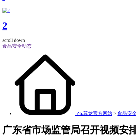
2
scroll down
食品安全动态
Z6.尊龙官方网站
>
食品安
广东省市场监管局召开视频安