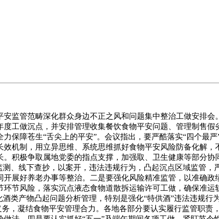
安监管范畴深化群众身边不正之风和问题集中整治工做安排会。
年度工做沉点，并安排管理收集餐饮食物平安问题、管理制售假劣
力保障苍生“舌尖上的平安”。会议指出，要严酷落实“四个最严
长效机制，用立异思维、系统思维抓好食物平安风险防备化解，
长。积极争取属地党委的指点支撑，加强取、卫生健康等部分协
上监测、线下查抄，以案开，违法违规行为，凸起沉点区域监管，
开展好养老办事等整治。二是要强化风险精准监管，以准确政绩不
节环节风险，落实沉点液态食物道散拆运输许可工做，确保准运
化酒类产物凸起问题分析管理，特别是强化“特供酒”违法违规行
方义务，凝结食物平安管理合力。各地各部分要认实履行监管职责
验做法。四是要认实抓好“五一”及端午期间各项工做。紧盯节令