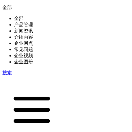
全部
全部
产品管理
新闻资讯
介绍内容
企业网点
常见问题
企业视频
企业图册
搜索