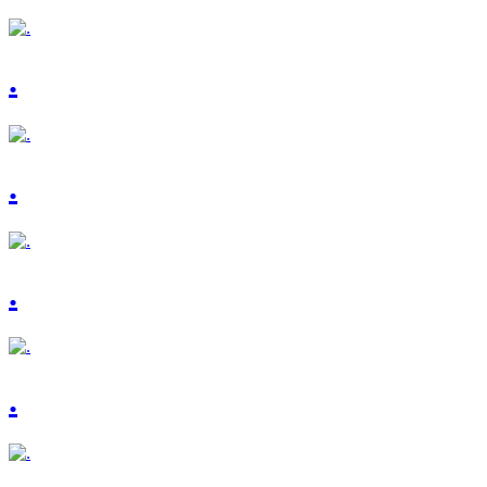
.
.
.
.